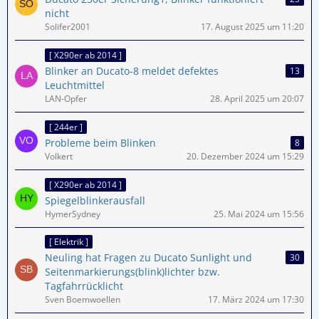
nicht
Solifer2001
17. August 2025 um 11:20
[ X290er ab 2014 ]
Blinker an Ducato-8 meldet defektes
13
Leuchtmittel
LAN-Opfer
28. April 2025 um 20:07
[ 244er ]
Probleme beim Blinken
8
Volkert
20. Dezember 2024 um 15:29
[ X290er ab 2014 ]
Spiegelblinkerausfall
HymerSydney
25. Mai 2024 um 15:56
[ Elektrik ]
Neuling hat Fragen zu Ducato Sunlight und
30
Seitenmarkierungs(blink)lichter bzw.
Tagfahrrücklicht
Sven Boemwoellen
17. März 2024 um 17:30