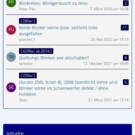
Blinkrelais, Blinkgeräusch zu leise
2
Peter Pan
7. März 2023 um 16:58
[ 280er ]
Beide Blinker vorne (bzw. seitlich) links
11
ausgefallen
puschel_1
29. Mai 2022 um 19:16
[ X290er ab 2014 ]
Quittungs Blinken wie abschalten?
8
tantalos
12. Oktober 2021 um 18:49
[ 250er ]
Ducato 250L 3Liter BJ. 2008 Standlicht vorne und
6
Blinker vorne im Scheinwerfer defekt / ohne
Funktion
Sean
21. März 2021 um 12:16
Inhalte