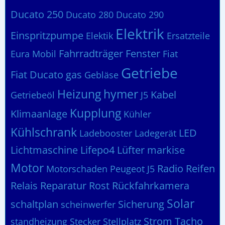
Ducato 250
Ducato 280
Ducato 290
Elektrik
Einspritzpumpe
Elektik
Ersatzteile
Fahrradträger
Fenster
Eura Mobil
Fiat
Getriebe
Fiat Ducato
gas
Gebläse
Heizung
hymer
Kabel
Getriebeöl
J5
Kupplung
Klimaanlage
Kühler
Kühlschrank
LED
Ladebooster
Ladegerät
Lichtmaschine
Lifepo4
Lüfter
markise
Motor
Radio
Reifen
Motorschaden
Peugeot J5
Relais
Reparatur
Rost
Rückfahrkamera
Solar
schaltplan
Sicherung
scheinwerfer
Strom
Tacho
standheizung
Stecker
Stellplatz