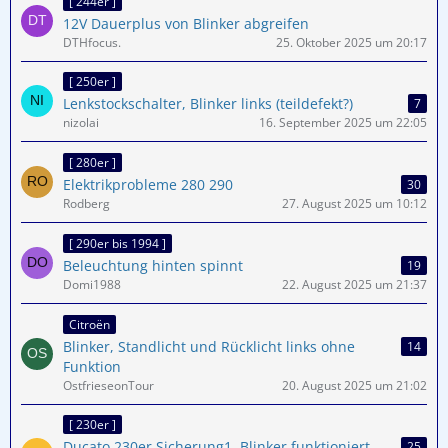
[ 244er ]
12V Dauerplus von Blinker abgreifen
DTHfocus.
25. Oktober 2025 um 20:17
[ 250er ]
Lenkstockschalter, Blinker links (teildefekt?)
7
nizolai
16. September 2025 um 22:05
[ 280er ]
Elektrikprobleme 280 290
30
Rodberg
27. August 2025 um 10:12
[ 290er bis 1994 ]
Beleuchtung hinten spinnt
19
Domi1988
22. August 2025 um 21:37
Citroën
Blinker, Standlicht und Rücklicht links ohne
14
Funktion
OstfrieseonTour
20. August 2025 um 21:02
[ 230er ]
Ducato 230er Sicherung1, Blinker funktioniert
25