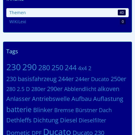
Themen
40
WiKiLexi
0
Tags
230
290
280
250
244
4x4
2
230 basisfahrzeug
244er
250er
244er Ducato
290er
alkoven
280 2.5 D
280er
Abblendlicht
Anlasser
Antriebswelle
Aufbau
Auflastung
batterie
Blinker
Bremse
Bürstner
Dach
Dethleffs
Dichtung
Diesel
Dieselfilter
Ducato
Dometic
Ducato 230
DPF