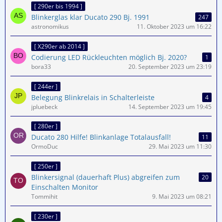
[ 290er bis 1994 ]
Blinkerglas klar Ducato 290 Bj. 1991
247
astronomikus
11. Oktober 2023 um 16:22
[ X290er ab 2014 ]
Codierung LED Rückleuchten möglich Bj. 2020?
1
bora33
20. September 2023 um 23:19
[ 244er ]
Belegung Blinkrelais in Schalterleiste
4
jpluebeck
14. September 2023 um 19:45
[ 280er ]
Ducato 280 Hilfe! Blinkanlage Totalausfall!
11
OrmoDuc
29. Mai 2023 um 11:30
[ 250er ]
Blinkersignal (dauerhaft Plus) abgreifen zum
20
Einschalten Monitor
Tommihit
9. Mai 2023 um 08:21
[ 230er ]