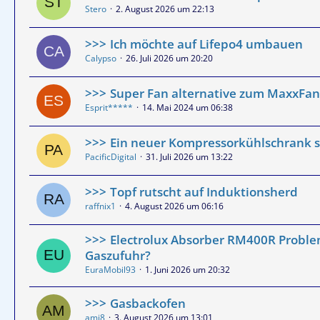
Stero
2. August 2026 um 22:13
Ich möchte auf Lifepo4 umbauen
Calypso
26. Juli 2026 um 20:20
Super Fan alternative zum MaxxFan
Esprit*****
14. Mai 2024 um 06:38
Ein neuer Kompressorkühlschrank s
PacificDigital
31. Juli 2026 um 13:22
Topf rutscht auf Induktionsherd
raffnix1
4. August 2026 um 06:16
Electrolux Absorber RM400R Probl
Gaszufuhr?
EuraMobil93
1. Juni 2026 um 20:32
Gasbackofen
ami8
3. August 2026 um 13:01