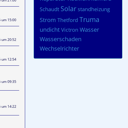
6 um 21:00
Solar
Schaudt
standheizung
Truma
Strom
Thetford
6 um 15:00
undicht
Wasser
Victron
Wasserschaden
6 um 20:52
Wechselrichter
6 um 12:54
6 um 09:35
6 um 14:22