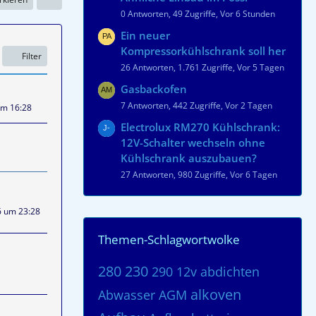
0 Antworten, 49 Zugriffe, Vor 6 Stunden
Ein neuer
Kompressorkühlschrank soll her
Filter
26 Antworten, 1.761 Zugriffe, Vor 5 Tagen
Gasbackofen
7 Antworten, 442 Zugriffe, Vor 2 Tagen
um 16:28
Electrolux RM270 Kühlschrank:
12V-Schalter wechseln ohne
Kühlschrank auszubauen?
27 Antworten, 980 Zugriffe, Vor 6 Tagen
6 um 23:28
Themen-Schlagwortwolke
280
230
290
12v
abdichten
alkoven
Abwasser
AGM