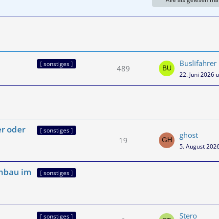
Buslifahrer
[ sonstiges ]
489
22. Juni 2026 
er oder
[ sonstiges ]
ghost
19
5. August 202
inbau im
[ sonstiges ]
Stero
[ sonstiges ]