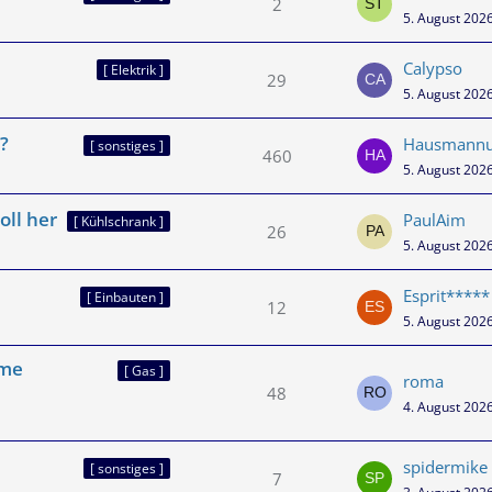
2
5. August 202
Calypso
[ Elektrik ]
29
5. August 202
?
Hausmannu
[ sonstiges ]
460
5. August 202
oll her
PaulAim
[ Kühlschrank ]
26
5. August 202
Esprit*****
[ Einbauten ]
12
5. August 202
eme
[ Gas ]
roma
48
4. August 202
spidermike
[ sonstiges ]
7