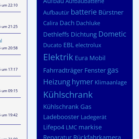
Aufbau
Aufbaubatterie
6 um 22:10
batterie
Bürstner
Aufbautür
Dach
Calira
Dachluke
6 um 21:25
Dometic
Dethleffs
Dichtung
l
EBL
Ducato
electrolux
6 um 20:58
Elektrik
Eura Mobil
gas
Fahrradträger
Fenster
6 um 17:17
Heizung
hymer
Klimaanlage
6 um 09:15
Kühlschrank
Kühlschrank Gas
6 um 19:42
Ladebooster
Ladegerät
Lifepo4
markise
LMC
Reparatur
Rückfahrkamera