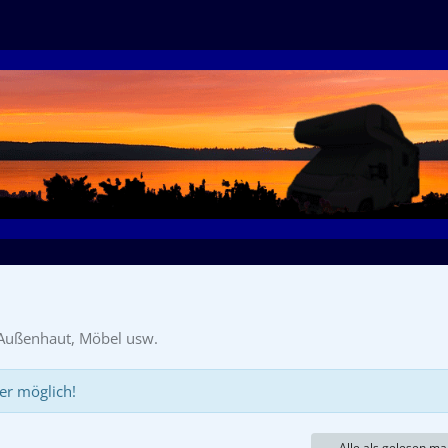
, Außenhaut, Möbel usw.
er möglich!
Alle als gelesen ma