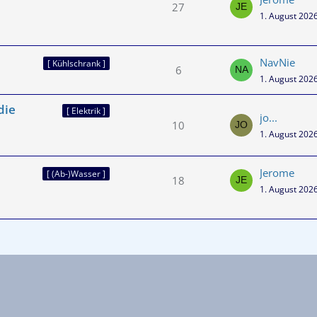
27
1. August 202
NavNie
[ Kühlschrank ]
6
1. August 202
die
[ Elektrik ]
jo...
10
1. August 202
Jerome
[ (Ab-)Wasser ]
18
1. August 202