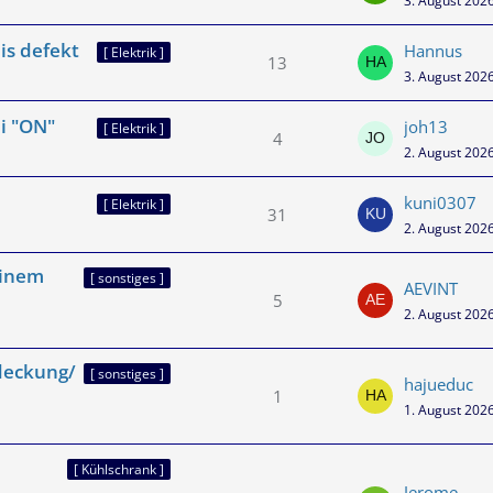
3. August 202
is defekt
Hannus
[ Elektrik ]
13
3. August 202
i "ON"
joh13
[ Elektrik ]
4
2. August 202
kuni0307
[ Elektrik ]
31
2. August 202
einem
[ sonstiges ]
AEVINT
5
2. August 202
deckung/
[ sonstiges ]
hajueduc
1
1. August 202
[ Kühlschrank ]
Jerome