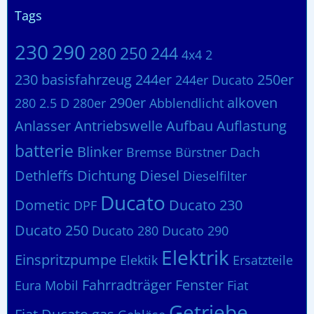
Tags
230
290
280
250
244
4x4
2
230 basisfahrzeug
244er
250er
244er Ducato
290er
alkoven
280 2.5 D
280er
Abblendlicht
Anlasser
Antriebswelle
Aufbau
Auflastung
batterie
Blinker
Bremse
Bürstner
Dach
Dethleffs
Dichtung
Diesel
Dieselfilter
Ducato
Dometic
Ducato 230
DPF
Ducato 250
Ducato 280
Ducato 290
Elektrik
Einspritzpumpe
Elektik
Ersatzteile
Fahrradträger
Fenster
Eura Mobil
Fiat
Getriebe