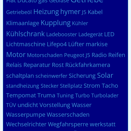
Fiat Ducato
gas
Gebläse
Heizung
hymer
Kabel
Getriebeöl
J5
Kupplung
Klimaanlage
Kühler
Kühlschrank
LED
Ladebooster
Ladegerät
Lichtmaschine
Lifepo4
Lüfter
markise
Motor
Radio
Reifen
Motorschaden
Peugeot J5
Relais
Reparatur
Rost
Rückfahrkamera
Solar
schaltplan
Sicherung
scheinwerfer
Strom
Tacho
standheizung
Stecker
Stellplatz
Tempomat
Truma
Tuning
Turbo
Turbolader
undicht
Vorstellung
Wasser
TÜV
Wasserpumpe
Wasserschaden
Wechselrichter
Wegfahrsperre
werkstatt