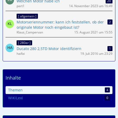
Welchen Motor habe ich
20
part1
14. November 2023 um 16:49
[ allgemein ]
Motorseriennummer: kann ich feststellen, ob der
2
originale Motor noch eingebaut ist?
Klaus_Campervan
15. August 2021 um 15:55
[ 280er ]
Ducato 280 2,5TD Motor identifiziern
1
haifai
19. Juli 2016 um 23:29
Inhalte
Themen
4
WiKiLexi
0