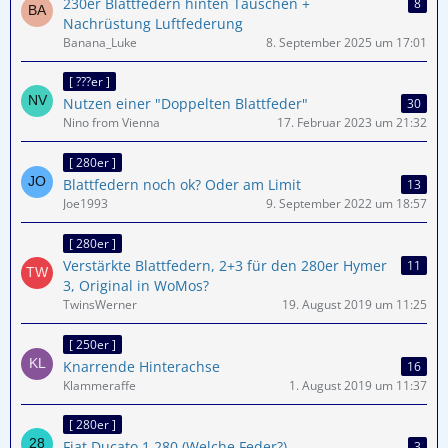
230er Blattfedern hinten Tauschen +
8
Nachrüstung Luftfederung
Banana_Luke
8. September 2025 um 17:01
[ ???er ]
Nutzen einer "Doppelten Blattfeder"
30
Nino from Vienna
17. Februar 2023 um 21:32
[ 280er ]
Blattfedern noch ok? Oder am Limit
13
Joe1993
9. September 2022 um 18:57
[ 280er ]
Verstärkte Blattfedern, 2+3 für den 280er Hymer
11
3, Original in WoMos?
TwinsWerner
19. August 2019 um 11:25
[ 250er ]
Knarrende Hinterachse
16
Klammeraffe
1. August 2019 um 11:37
[ 280er ]
Fiat Ducato 1 280 (Welche Feder?)
3