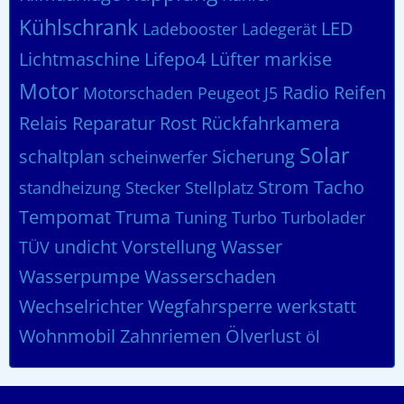
Kühlschrank
LED
Ladebooster
Ladegerät
Lichtmaschine
Lifepo4
Lüfter
markise
Motor
Radio
Reifen
Motorschaden
Peugeot J5
Relais
Reparatur
Rost
Rückfahrkamera
Solar
schaltplan
Sicherung
scheinwerfer
Strom
Tacho
standheizung
Stecker
Stellplatz
Tempomat
Truma
Tuning
Turbo
Turbolader
undicht
Vorstellung
Wasser
TÜV
Wasserpumpe
Wasserschaden
Wechselrichter
Wegfahrsperre
werkstatt
Wohnmobil
Zahnriemen
Ölverlust
öl