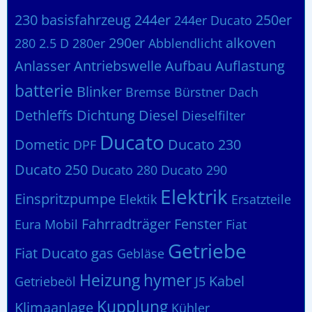
230 basisfahrzeug
244er
250er
244er Ducato
290er
alkoven
280 2.5 D
280er
Abblendlicht
Anlasser
Antriebswelle
Aufbau
Auflastung
batterie
Blinker
Bremse
Bürstner
Dach
Dethleffs
Dichtung
Diesel
Dieselfilter
Ducato
Dometic
Ducato 230
DPF
Ducato 250
Ducato 280
Ducato 290
Elektrik
Einspritzpumpe
Elektik
Ersatzteile
Fahrradträger
Fenster
Eura Mobil
Fiat
Getriebe
Fiat Ducato
gas
Gebläse
Heizung
hymer
Kabel
Getriebeöl
J5
Kupplung
Klimaanlage
Kühler