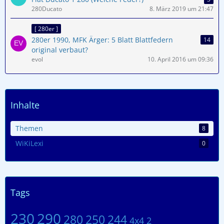
280Ducato
8. März 2019 um 21:47
[ 280er ]
280er 1990, MFK Ärger: 5 Blatt Blattfedern
14
original verbaut?
evol
10. April 2016 um 09:36
Inhalte
Themen
8
WiKiLexi
0
Tags
230
290
280
250
244
4x4
2