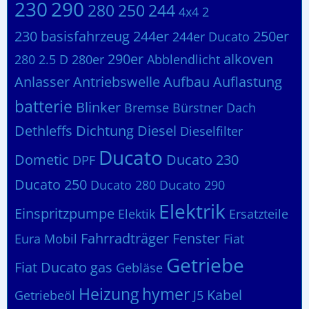
230
290
280
250
244
4x4
2
230 basisfahrzeug
244er
250er
244er Ducato
290er
alkoven
280 2.5 D
280er
Abblendlicht
Anlasser
Antriebswelle
Aufbau
Auflastung
batterie
Blinker
Bremse
Bürstner
Dach
Dethleffs
Dichtung
Diesel
Dieselfilter
Ducato
Dometic
Ducato 230
DPF
Ducato 250
Ducato 280
Ducato 290
Elektrik
Einspritzpumpe
Elektik
Ersatzteile
Fahrradträger
Fenster
Eura Mobil
Fiat
Getriebe
Fiat Ducato
gas
Gebläse
Heizung
hymer
Kabel
Getriebeöl
J5