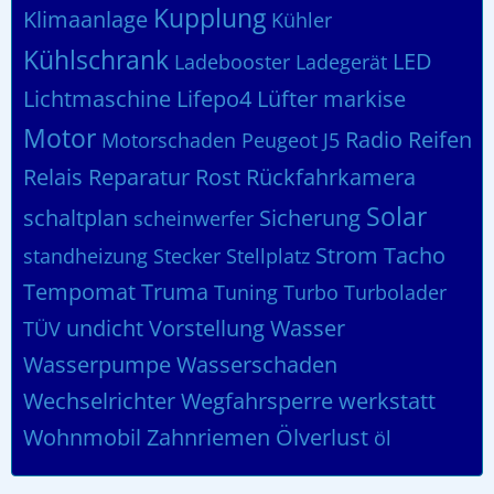
Kupplung
Klimaanlage
Kühler
Kühlschrank
LED
Ladebooster
Ladegerät
Lichtmaschine
Lifepo4
Lüfter
markise
Motor
Radio
Reifen
Motorschaden
Peugeot J5
Relais
Reparatur
Rost
Rückfahrkamera
Solar
schaltplan
Sicherung
scheinwerfer
Strom
Tacho
standheizung
Stecker
Stellplatz
Tempomat
Truma
Tuning
Turbo
Turbolader
undicht
Vorstellung
Wasser
TÜV
Wasserpumpe
Wasserschaden
Wechselrichter
Wegfahrsperre
werkstatt
Wohnmobil
Zahnriemen
Ölverlust
öl