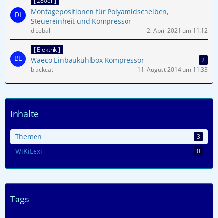
[ 280er ]
Montagepositionen für Polyamidscheiben,
Steuereinheit und Kompressor
diceball
2. April 2021 um 11:12
[ Elektrik ]
Waeco Einbaukühlbox Kompressor
2
blackcat
11. August 2014 um 11:33
Inhalte
Themen
3
WiKiLexi
0
Tags