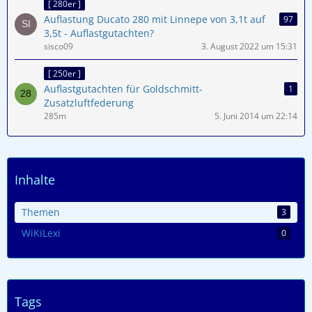
[ 280er ]
Auflastung Ducato 280 mit Linnepe von 3,1t auf
97
3,5t - Auflastgutachten?
sisco09
3. August 2022 um 15:31
[ 250er ]
Auflastgutachten für Goldschmitt-
1
Zusatzluftfederung
285m
5. Juni 2014 um 22:14
Inhalte
Themen
3
WiKiLexi
0
Tags