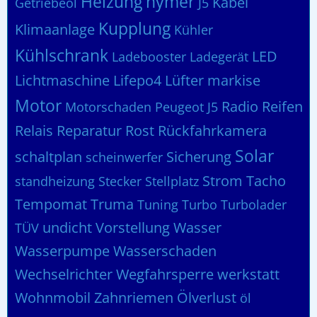
Heizung
hymer
Kabel
Getriebeöl
J5
Kupplung
Klimaanlage
Kühler
Kühlschrank
LED
Ladebooster
Ladegerät
Lichtmaschine
Lifepo4
Lüfter
markise
Motor
Radio
Reifen
Motorschaden
Peugeot J5
Relais
Reparatur
Rost
Rückfahrkamera
Solar
schaltplan
Sicherung
scheinwerfer
Strom
Tacho
standheizung
Stecker
Stellplatz
Tempomat
Truma
Tuning
Turbo
Turbolader
undicht
Vorstellung
Wasser
TÜV
Wasserpumpe
Wasserschaden
Wechselrichter
Wegfahrsperre
werkstatt
Wohnmobil
Zahnriemen
Ölverlust
öl