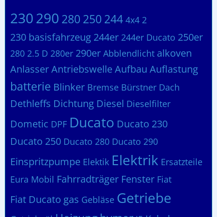
230
290
280
250
244
4x4
2
230 basisfahrzeug
244er
250er
244er Ducato
290er
alkoven
280 2.5 D
280er
Abblendlicht
Anlasser
Antriebswelle
Aufbau
Auflastung
batterie
Blinker
Bremse
Bürstner
Dach
Dethleffs
Dichtung
Diesel
Dieselfilter
Ducato
Dometic
Ducato 230
DPF
Ducato 250
Ducato 280
Ducato 290
Elektrik
Einspritzpumpe
Elektik
Ersatzteile
Fahrradträger
Fenster
Eura Mobil
Fiat
Getriebe
Fiat Ducato
gas
Gebläse