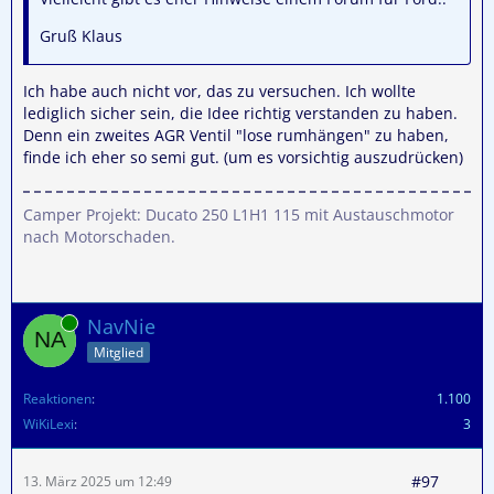
Gruß Klaus
Ich habe auch nicht vor, das zu versuchen. Ich wollte
lediglich sicher sein, die Idee richtig verstanden zu haben.
Denn ein zweites AGR Ventil "lose rumhängen" zu haben,
finde ich eher so semi gut. (um es vorsichtig auszudrücken)
Camper Projekt: Ducato 250 L1H1 115 mit Austauschmotor
nach Motorschaden.
Online
NavNie
Mitglied
Reaktionen
1.100
WiKiLexi
3
#97
13. März 2025 um 12:49