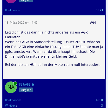
Reaktionen
3.173
#94
13. März 2025 um 11:45
Letztlich ist das dann ja nichts anderes als ein AGR
Emulator.
Wenn das AGR in Standardstellung „Dauer Zu“ ist, wäre so
ein Fake AGR eine einfache Lösung, beim TÜV könnte man ja
ggfs. umstecken. Wenn er da überhaupt hinschaut. Die
Dinger gibt’s ja mittlerweile für kleines Geld.
Bei der letzten HU hat ihn der Motorraum null interessiert.
Online
NavNie
Mitglied
Reaktionen
1.100
WiKiLexi
3