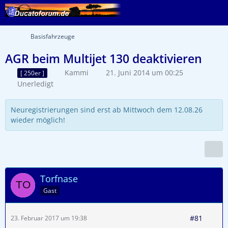
Basisfahrzeuge
AGR beim Multijet 130 deaktivieren
Kammi
21. Juni 2014 um 00:25
[ 250er ]
Unerledigt
Neuregistrierungen sind erst ab Mittwoch dem 12.08.26
wieder möglich!
Torfnase
Gast
#81
23. Februar 2017 um 19:38