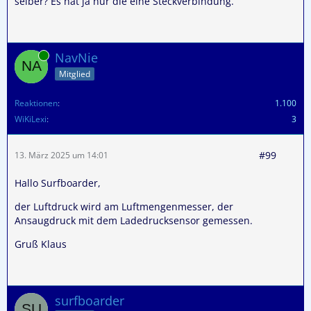
selber? Es hat ja nur die eine Steckverbindung.
Online
NavNie
Mitglied
Reaktionen
1.100
WiKiLexi
3
#99
13. März 2025 um 14:01
Hallo Surfboarder,
der Luftdruck wird am Luftmengenmesser, der
Ansaugdruck mit dem Ladedrucksensor gemessen.
Gruß Klaus
surfboarder