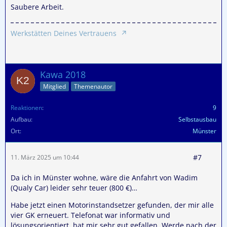
Saubere Arbeit.
Werkstätten Deines Vertrauens
Kawa 2018
Mitglied
Themenautor
Reaktionen
9
Aufbau
Selbstausbau
Ort
Münster
#7
11. März 2025 um 10:44
Da ich in Münster wohne, wäre die Anfahrt von Wadim
(Qualy Car) leider sehr teuer (800 €)…
Habe jetzt einen Motorinstandsetzer gefunden, der mir alle
vier GK erneuert. Telefonat war informativ und
lösungsorientiert, hat mir sehr gut gefallen. Werde nach der