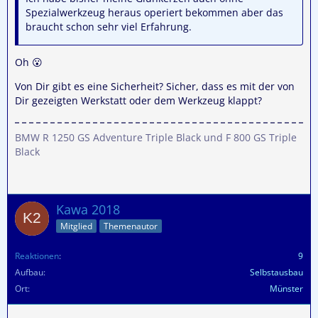
Spezialwerkzeug heraus operiert bekommen aber das
braucht schon sehr viel Erfahrung.
Oh 😮
Von Dir gibt es eine Sicherheit? Sicher, dass es mit der von
Dir gezeigten Werkstatt oder dem Werkzeug klappt?
BMW R 1250 GS Adventure Triple Black und F 800 GS Triple
Black
Kawa 2018
Mitglied
Themenautor
Reaktionen
9
Aufbau
Selbstausbau
Ort
Münster