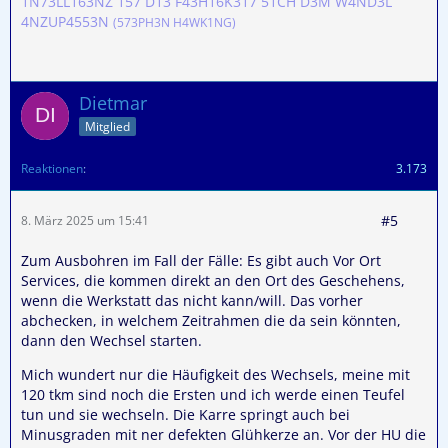
1N73LL163NZ 157 D13 F43H16K317 51CH D3M W4ND3L
4NZUP4553N
(573PH3N H4WK1NG)
Dietmar
Mitglied
Reaktionen
3.173
#5
8. März 2025 um 15:41
Zum Ausbohren im Fall der Fälle: Es gibt auch Vor Ort
Services, die kommen direkt an den Ort des Geschehens,
wenn die Werkstatt das nicht kann/will. Das vorher
abchecken, in welchem Zeitrahmen die da sein könnten,
dann den Wechsel starten.
Mich wundert nur die Häufigkeit des Wechsels, meine mit
120 tkm sind noch die Ersten und ich werde einen Teufel
tun und sie wechseln. Die Karre springt auch bei
Minusgraden mit ner defekten Glühkerze an. Vor der HU die