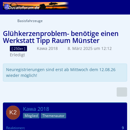
Basisfahrzeuge
Glühkerzenproblem- benötige einen
Werkstatt Tipp Raum Münster
Kawa 2018
8. März 2025 um 12:12
[ 250er ]
Erledigt
Neuregistrierungen sind erst ab Mittwoch dem 12.08.26
wieder möglich!
Kawa 2018
Mitglied
Themenautor
Reaktionen
9