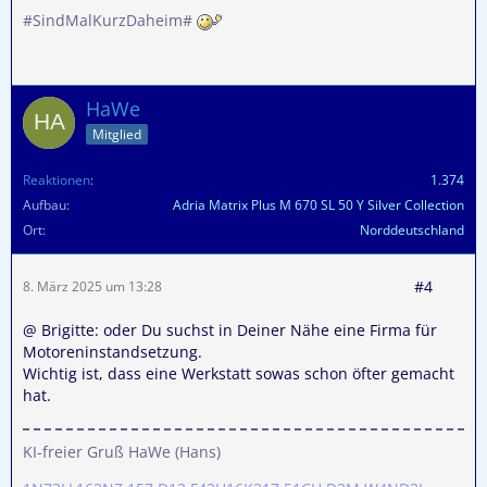
#SindMalKurzDaheim#
HaWe
Mitglied
Reaktionen
1.374
Aufbau
Adria Matrix Plus M 670 SL 50 Y Silver Collection
Ort
Norddeutschland
#4
8. März 2025 um 13:28
@ Brigitte: oder Du suchst in Deiner Nähe eine Firma für
Motoreninstandsetzung.
Wichtig ist, dass eine Werkstatt sowas schon öfter gemacht
hat.
KI-freier Gruß HaWe (Hans)