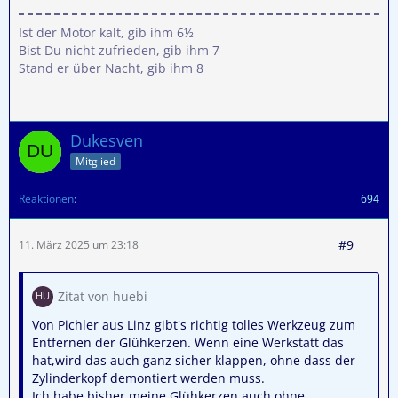
Ist der Motor kalt, gib ihm 6½
Bist Du nicht zufrieden, gib ihm 7
Stand er über Nacht, gib ihm 8
Dukesven
Mitglied
Reaktionen
694
#9
11. März 2025 um 23:18
Zitat von huebi
Von Pichler aus Linz gibt's richtig tolles Werkzeug zum
Entfernen der Glühkerzen. Wenn eine Werkstatt das
hat,wird das auch ganz sicher klappen, ohne dass der
Zylinderkopf demontiert werden muss.
Ich habe bisher meine Glühkerzen auch ohne