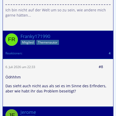
Ich bin nicht auf der Welt um so zu sein, wie andere mich
gerne hätten...
Franky171990
Mitglied
Themenautor
Reaktionen
4
#8
6. Juli 2026 um 22:33
Ööhhhm
Das sieht auch nicht aus als sei es im Sinne des Erfinders,
aber wie habt ihr das Problem beseitigt?
Jerome