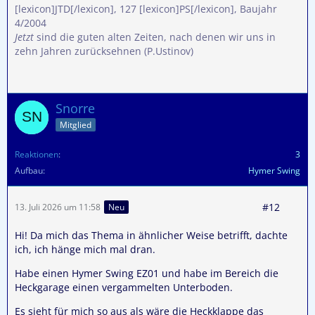
[lexicon]JTD[/lexicon], 127 [lexicon]PS[/lexicon], Baujahr
4/2004
Jetzt
sind die guten alten Zeiten, nach denen wir uns in
zehn Jahren zurücksehnen (P.Ustinov)
Snorre
Mitglied
Reaktionen
3
Aufbau
Hymer Swing
#12
13. Juli 2026 um 11:58
Neu
Hi! Da mich das Thema in ähnlicher Weise betrifft, dachte
ich, ich hänge mich mal dran.
Habe einen Hymer Swing EZ01 und habe im Bereich die
Heckgarage einen vergammelten Unterboden.
Es sieht für mich so aus als wäre die Heckklappe das