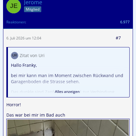
Jerome
Mitglied
Reaktionen
6.977
#7
6. Juli 2026 um 12:04
Zitat von Uri
Hallo Franky,
bei mir kann man im Moment zwischen Rückwand und
Garagenboden die Strasse sehen.
Das dunkle sind Zapfen/Holzdübel zur Verbindung
Alles anzeigen
Rückwand-Boden.
Horror!
Herzliche Grüße,
Das war bei mir im Bad auch
Uwe