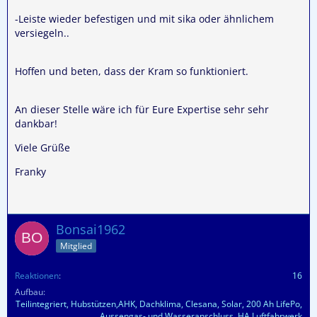
-Leiste wieder befestigen und mit sika oder ähnlichem
versiegeln..
Hoffen und beten, dass der Kram so funktioniert.
An dieser Stelle wäre ich für Eure Expertise sehr sehr
dankbar!
Viele Grüße
Franky
Bonsai1962
Mitglied
Reaktionen
16
Aufbau
Teilintegriert, Hubstützen,AHK, Dachklima, Clesana, Solar, 200 Ah LifePo,
Aussengas- und Wasseranschluss, HA Luftfahrwerk