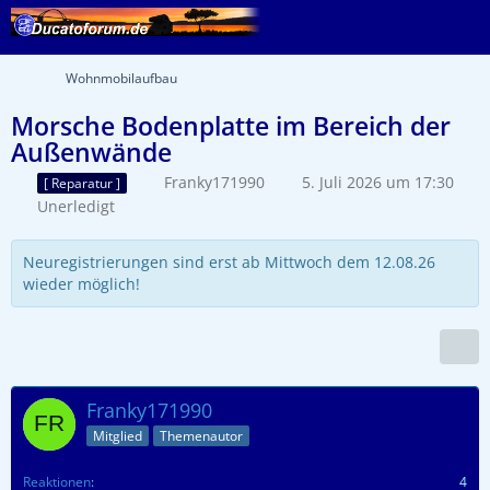
Wohnmobilaufbau
Morsche Bodenplatte im Bereich der
Außenwände
Franky171990
5. Juli 2026 um 17:30
[ Reparatur ]
Unerledigt
Neuregistrierungen sind erst ab Mittwoch dem 12.08.26
wieder möglich!
Franky171990
Mitglied
Themenautor
Reaktionen
4