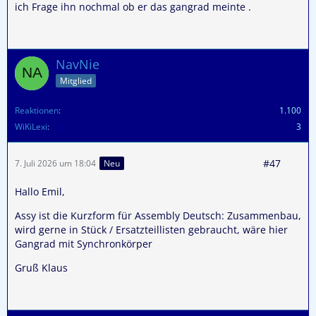
ich Frage ihn nochmal ob er das gangrad meinte .
NavNie
Mitglied
Reaktionen
1.100
WiKiLexi
3
#47
7. Juli 2026 um 18:04
Neu
Hallo Emil,
Assy ist die Kurzform für Assembly Deutsch: Zusammenbau,
wird gerne in Stück / Ersatzteillisten gebraucht, wäre hier
Gangrad mit Synchronkörper
Gruß Klaus