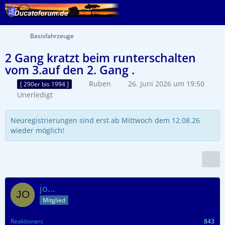
Basisfahrzeuge
2 Gang kratzt beim runterschalten
vom 3.auf den 2. Gang .
Ruben
26. Juni 2026 um 19:50
[ 290er bis 1994 ]
Unerledigt
Neuregistrierungen sind erst ab Mittwoch dem 12.08.26
wieder möglich!
jo...
Mitglied
Reaktionen
843