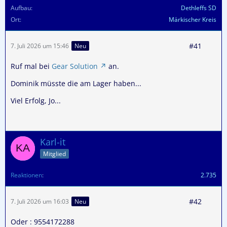
Aufbau
Dethleffs SD
Ort
Märkischer Kreis
#41
7. Juli 2026 um 15:46
Neu
Ruf mal bei
Gear Solution
an.
Dominik müsste die am Lager haben...
Viel Erfolg, Jo...
Karl-it
Mitglied
Reaktionen
2.735
#42
7. Juli 2026 um 16:03
Neu
Oder : 9554172288