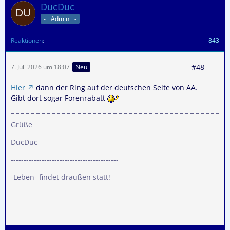
DucDuc
-= Admin =-
Reaktionen
843
#48
7. Juli 2026 um 18:07
Neu
Hier
dann der Ring auf der deutschen Seite von AA.
Gibt dort sogar Forenrabatt
Grüße
DucDuc
------------------------------------------
-Leben- findet draußen statt!
_______________________________