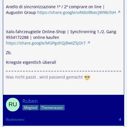
Anello di sincronizzazione 1ª / 2ª comprare on line |
Augustin Group
https://share.google/uR6bV8becJW98cfoH
italo-fahrzeugteile Online-Shop | Synchronring 1./2. Gang
9554172288 | online kaufen
https://share.google/MGPgohQjBwtZ5jOr7
Zb.
Kriegste eigentlich überall
Was nicht passt , wird passend gemacht
Ruben
Mitglied
Themenautor
Reaktionen
4