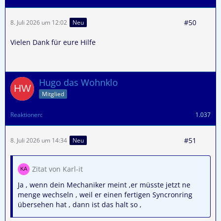
#50
8. Juli 2026 um 12:02
Neu
Vielen Dank für eure Hilfe
Hugo das Wohnklo
Mitglied
Reaktionen
1.037
#51
8. Juli 2026 um 14:34
Neu
Zitat von Karl-it
Ja , wenn dein Mechaniker meint ,er müsste jetzt ne
menge wechseln , weil er einen fertigen Syncronring
übersehen hat , dann ist das halt so ,