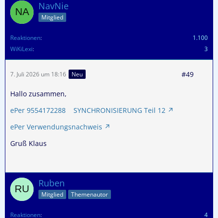
NavNie
Mitglied
Reaktionen
1.100
WiKiLexi
3
#49
7. Juli 2026 um 18:16
Neu
Hallo zusammen,
ePer 9554172288 SYNCHRONISIERUNG Teil 12
ePer Verwendungsnachweis
Gruß Klaus
Ruben
Mitglied
Themenautor
Reaktionen
4