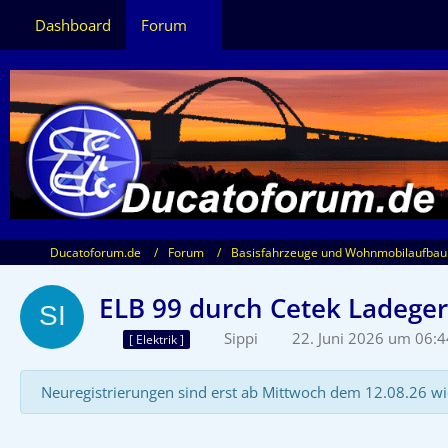
Dashboard
Forum
Ducatoforum.de
Forum
Basisfahrzeuge und Wohnmobilaufbau
ELB 99 durch Cetek Ladeger
Sippi
22. Juni 2026 um 06:4
[ Elektrik ]
Neuregistrierungen sind erst ab Mittwoch dem 12.08.26 wi