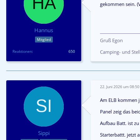
gekommen sein. (Vo
Hannus
Mitglied
Gruß Egon
Reaktionen
650
Camping- und Stell
22. Juni 2026 um 08:50
Am ELB kommen ja
Panel zeig das beid
Aufbau Batt. ist z
Sippi
Starterbattt. jetzt 