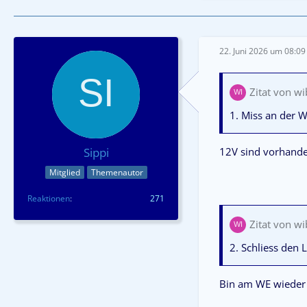
22. Juni 2026 um 08:09
Zitat von w
1. Miss an der 
12V sind vorhande
Sippi
Mitglied
Themenautor
Reaktionen
271
Zitat von w
2. Schliess den 
Bin am WE wieder