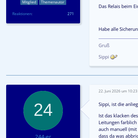
Mitglied
Themenautor
Das Relais beim Ei
Reaktionen
271
Habe alle Sicherun
Gruß
Sippi
22. Juni 2026 um 10:23
Sippi, ist die anl
Ist das klacken de
Leitungen farblic
auch manuell (mit 
dass da was abbric
244-er