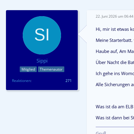
22. Juni 2026 um 06:44
Hi, mir ist etwas 
Meine Starterbatt. 
Haube auf, Am Ma
Sippi
Über Nacht die Bat
Mitglied
Themenautor
Ich gehe ins Womo
Reaktionen
271
Alle Sicherungen a
Was ist da am ELB
Was ist dann bei St
Gruß