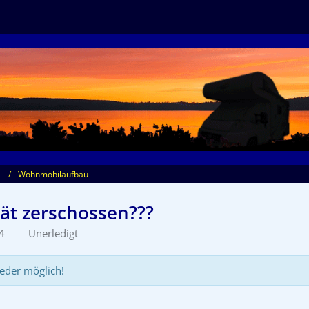
Wohnmobilaufbau
ät zerschossen???
4
Unerledigt
eder möglich!