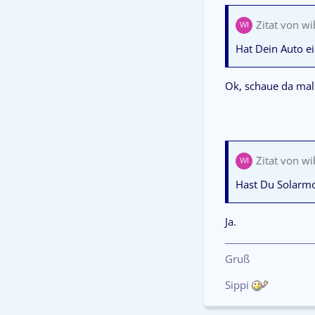
Zitat von w
Hat Dein Auto ei
Ok, schaue da mal
Zitat von w
Hast Du Solarm
Ja.
Gruß
Sippi