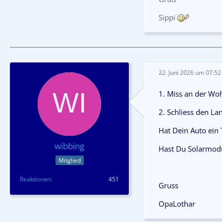
Sippi
22. Juni 2026 um 07:52
1. Miss an der Wo
2. Schliess den La
Hat Dein Auto ein 
wibbing
Hast Du Solarmod
Mitglied
Reaktionen
451
Gruss
OpaLothar