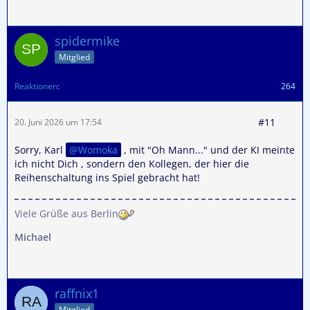
spidermike
Mitglied
Reaktionen
264
#11
20. Juni 2026 um 17:54
Sorry, Karl
Womoka
, mit "Oh Mann..." und der KI meinte
ich nicht Dich , sondern den Kollegen, der hier die
Reihenschaltung ins Spiel gebracht hat!
Viele Grüße aus Berlin
Michael
raffnix1
Mitglied