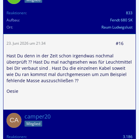
Reaktionen
833
Aufbau
Fendt 680 SK
Ort
Raum Ludwigslust
#16
23. Juni 2026 um 21:34
Hast Du denn in der Zeit schon irgendwas nochmal
überprüft ?? Hast Du mal nachgesehen was für Leuchtmittel
bei Dir verbaut sind . Hast Du die einzelnen Kabel soweit
wie Du ran kommst mal durchgemessen um zum Beispiel
fehlende Masse auszuschließen ??
Oesie
camper20
Mitglied
Reaktionen
3.186