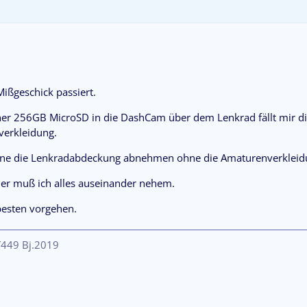
Mißgeschick passiert.
ner 256GB MicroSD in die DashCam über dem Lenkrad fällt mir di
verkleidung.
rne die Lenkradabdeckung abnehmen ohne die Amaturenverkleid
der muß ich alles auseinander nehem.
besten vorgehen.
 T449 Bj.2019