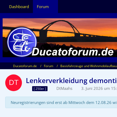
Dashboard
Forum
Ducatoforum.de
Forum
Basisfahrzeuge und Wohnmobilaufbau
Lenkerverkleidung demont
DtMaahs
3. Juni 2026 um 15
[ 250er ]
Neuregistrierungen sind erst ab Mittwoch dem 12.08.26 wi