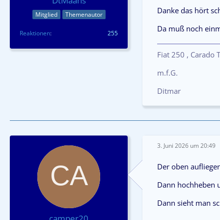
DtMaahs
Danke das hört sc
Mitglied
Themenautor
Da muß noch einma
Reaktionen
255
Fiat 250 , Carado
m.f.G.
Ditmar
3. Juni 2026 um 20:49
Der oben aufliegen
Dann hochheben u
Dann sieht man s
camper20