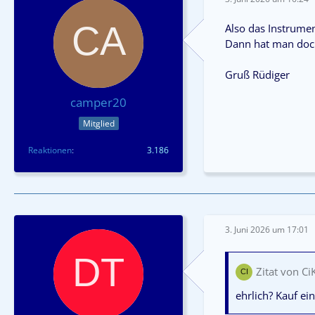
Also das Instrumen
Dann hat man doch 
Gruß Rüdiger
camper20
Mitglied
Reaktionen
3.186
3. Juni 2026 um 17:01
Zitat von Ci
ehrlich? Kauf ei