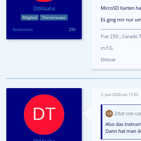
MicroSD Karten ha
DtMaahs
Mitglied
Themenautor
Es ging mir nur u
Reaktionen
255
Fiat 250 , Carado
m.f.G.
Ditmar
3. Juni 2026 um 17:03
Zitat von c
Also das Instrum
Dann hat man doc