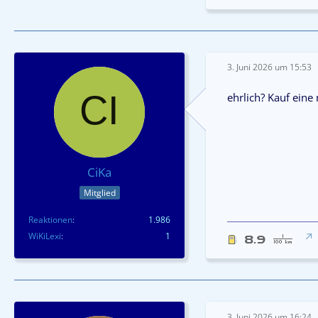
3. Juni 2026 um 15:53
ehrlich? Kauf eine
CiKa
Mitglied
Reaktionen
1.986
WiKiLexi
1
3. Juni 2026 um 16:24