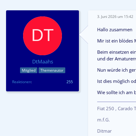
3. Juni 2026 um 15:42
Hallo zusammen
Mir ist ein blödes 
Beim einsetzen ei
und der Amaturen
DtMaahs
Nun würde ich ge
Mitglied
Themenautor
Ist dies möglich o
Reaktionen
255
Wie sollte ich am 
Fiat 250 , Carado
m.f.G.
Ditmar