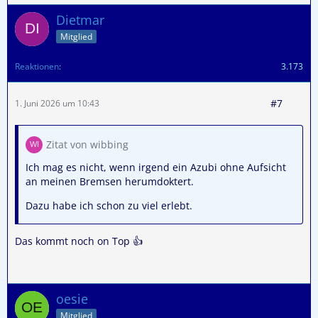
Dietmar
Mitglied
Reaktionen
3.173
#7
1. Juni 2026 um 10:43
Zitat von wibbing
Ich mag es nicht, wenn irgend ein Azubi ohne Aufsicht
an meinen Bremsen herumdoktert.
Dazu habe ich schon zu viel erlebt.
Das kommt noch on Top 👍
oesie
Mitglied