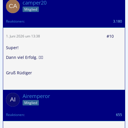
camper20
Mitglied
Reaktionen
3.180
#10
1. Juni 2026 um 13:38
Super!
Dann viel Erfolg. 👍🏼
Gruß Rüdiger
Airemperor
Mitglied
Reaktionen
655