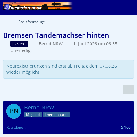
Basisfahrzeuge
Bremsen Tandemachser hinten
Bernd NRW
1. Juni 2026 um 06:35
[ 250er ]
Unerledigt
Neuregistrierungen sind erst ab Freitag dem 07.08.26
wieder möglich!
Bernd NRW
Mitglied
Themenautor
Reaktionen
5.106