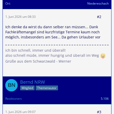
Ort
Niedereschach
#2
1. Juni 2026 um 08:33
Ich denke da wirst du dann selber ran müssen... Dank
Fachkräftemangel sind kurzfristige Termine kaum noch
möglich, insbesonders am See... Da gehen Urlauber vor
ich bin schnell, immer und überall!
also schnell müde, immer hungrig und überall im Weg
Grüße aus dem Schwarzwald - Werner
Bernd NRW
Mitglied
Themenautor
Reaktionen
5.106
#3
1. Juni 2026 um 09:07