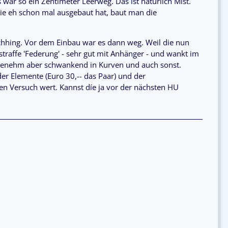
 war so ein Zentimeter Leerweg. Das ist natürlich Mist.
ie eh schon mal ausgebaut hat, baut man die
chhing. Vor dem Einbau war es dann weg. Weil die nun
h-straffe 'Federung' - sehr gut mit Anhänger - und wankt im
ngenehm aber schwankend in Kurven und auch sonst.
der Elemente (Euro 30,-- das Paar) und der
den Versuch wert. Kannst díe ja vor der nächsten HU