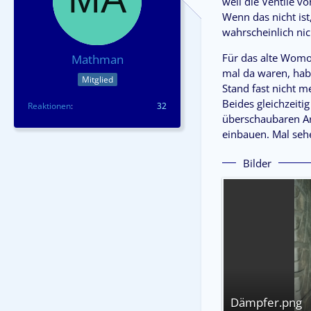
weil die Ventile v
Wenn das nicht is
wahrscheinlich nic
Für das alte Womo
Mathman
mal da waren, habe 
Mitglied
Stand fast nicht 
Beides gleichzeiti
Reaktionen
32
überschaubaren Arb
einbauen. Mal sehe
Bilder
Dämpfer.png