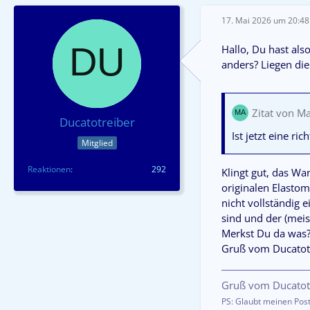
17. Mai 2026 um 20:48
Hallo, Du hast al
anders? Liegen die
Zitat von 
Ducatotreiber
Ist jetzt eine ri
Mitglied
Reaktionen
292
Klingt gut, das W
originalen Elastom
nicht vollständig 
sind und der (meis
Merkst Du da was
Gruß vom Ducatot
Gruß vom Ducatot
PS: Glaubt meinen Post