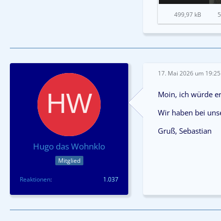
499,97 kB
5
17. Mai 2026 um 19:25
Moin, ich würde e
Wir haben bei uns
Gruß, Sebastian
Hugo das Wohnklo
Mitglied
Reaktionen
1.037