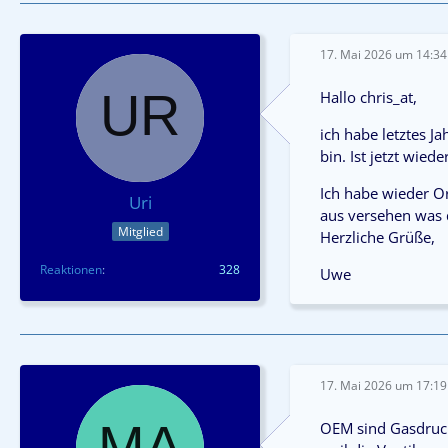
17. Mai 2026 um 14:34
Hallo chris_at,
ich habe letztes J
bin. Ist jetzt wied
Ich habe wieder Or
Uri
aus versehen was 
Mitglied
Herzliche Grüße,
Reaktionen
328
Uwe
17. Mai 2026 um 17:19
OEM sind Gasdruck