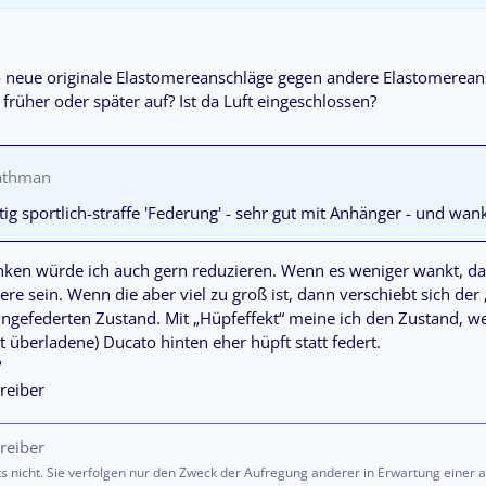
so neue originale Elastomereanschläge gegen andere Elastomerean
 früher oder später auf? Ist da Luft eingeschlossen?
Mathman
chtig sportlich-straffe 'Federung' - sehr gut mit Anhänger - und wa
anken würde ich auch gern reduzieren. Wenn es weniger wankt, d
ere sein. Wenn die aber viel zu groß ist, dann verschiebt sich de
eingefederten Zustand. Mit „Hüpfeffekt“ meine ich den Zustand, w
t überladene) Ducato hinten eher hüpft statt federt.
?
reiber
reiber
s nicht. Sie verfolgen nur den Zweck der Aufregung anderer in Erwartung einer 