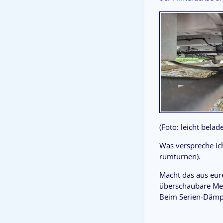
(Foto: leicht belad
Was verspreche ich
rumturnen).
Macht das aus eure
überschaubare Meh
Beim Serien-Dämpf