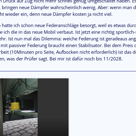
on Druck auf Zug nicht mehr schnell genug umgeschaltet haben. Es
t, bringen neue Dämpfer wahrscheinlich wenig. Aber: wenn man d
ht wieder ein, denn neue Dämpfer kosten ja nicht viel.
 hatte ich schon neue Federanschläge besorgt, weil es etwas dur
ich die in das neue Mobil verbaut. Ist jetzt eine richtig sportlic
mehr. Ist nun mal das Dilemma: weiche Federung ist geradeaus a
g mit passiver Federung braucht einen Stabilisator. Bei dem Preis 
eit (10Minuten pro Seite, Aufbocken nicht erforderlich) ist das 
n, was der Prüfer sagt. Bei mir ist dafür noch bis 11/2028.