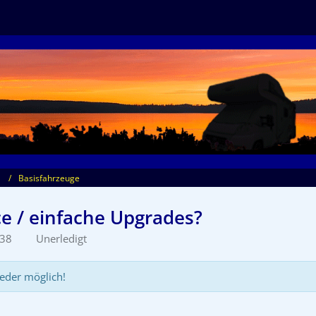
Basisfahrzeuge
e / einfache Upgrades?
:38
Unerledigt
eder möglich!