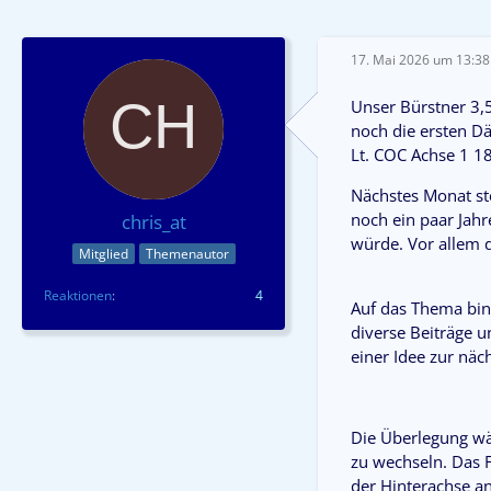
17. Mai 2026 um 13:38
Unser Bürstner 3,
noch die ersten Dä
Lt. COC Achse 1 18
Nächstes Monat st
noch ein paar Jahr
chris_at
würde. Vor allem 
Mitglied
Themenautor
Reaktionen
4
Auf das Thema bin 
diverse Beiträge 
einer Idee zur näc
Die Überlegung wä
zu wechseln. Das F
der Hinterachse an