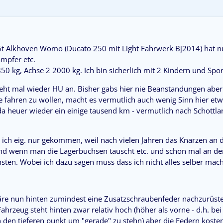
5t Alkhoven Womo (Ducato 250 mit Light Fahrwerk Bj2014) hat n
mpfer etc.
50 kg, Achse 2 2000 kg. Ich bin sicherlich mit 2 Kindern und Sport
eht mal wieder HU an. Bisher gabs hier nie Beanstandungen ab
e fahren zu wollen, macht es vermutlich auch wenig Sinn hier et
da heuer wieder ein einige tausend km - vermutlich nach Schott
ich eig. nur gekommen, weil nach vielen Jahren das Knarzen an d
und wenn man die Lagerbuchsen tauscht etc. und schon mal an de
hsten. Wobei ich dazu sagen muss dass ich nicht alles selber ma
re nun hinten zumindest eine Zusatzschraubenfeder nachzurüste
ahrzeug steht hinten zwar relativ hoch (höher als vorne - d.h. bei
 den tieferen punkt um "gerade" zu stehn) aber die Federn kosten