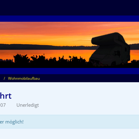
Wohnmobilaufbau
hrt
:07
Unerledigt
er möglich!