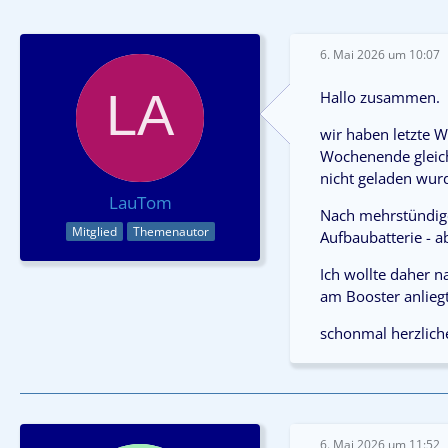
6. Mai 2026 um 10:07
Hallo zusammen.
wir haben letzte 
Wochenende gleich 
nicht geladen wurd
LauTom
Nach mehrstündige
Mitglied
Themenautor
Aufbaubatterie - 
Ich wollte daher n
am Booster anliegt
schonmal herzlic
6. Mai 2026 um 11:52