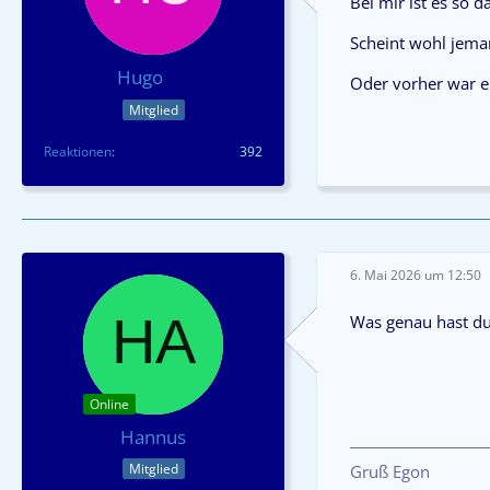
Bei mir ist es so d
Scheint wohl jema
Hugo
Oder vorher war e
Mitglied
Reaktionen
392
6. Mai 2026 um 12:50
Was genau hast du 
Online
Hannus
Mitglied
Gruß Egon