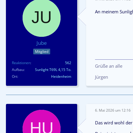
An meinem Sunlight
Jube
Mitglied
Reaktionen
562
Grüße an alle
Aufbau
Sunlight T69L 4,15 To.
Ort
Heidenheim
Jürgen
6. Mai 2026 um 12:16
Das wird wohl der 