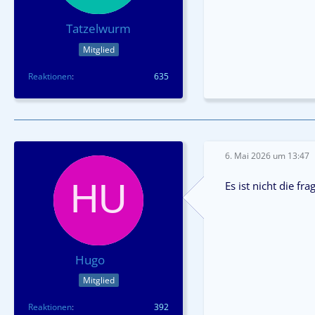
Tatzelwurm
Mitglied
Reaktionen
635
6. Mai 2026 um 13:47
Es ist nicht die f
Hugo
Mitglied
Reaktionen
392