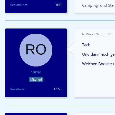
Reaktionen
649
Camping- und Stell
6. Mai 2026 um 13:01
Tach
Und dann noch gef
Welchen Booster un
roma
Mitglied
Reaktionen
1.153