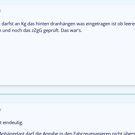
6
 darfst an Kg das hinten dranhängen was eingetragen ist ob leere
und noch das zZgG geprüft. Das war’s.
9
t eindeutig.
nhängelast darf die Angabe in den Fahrzeugpapieren nicht übers