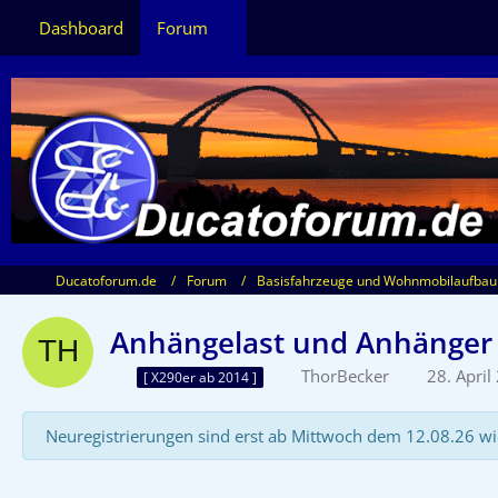
Dashboard
Forum
Ducatoforum.de
Forum
Basisfahrzeuge und Wohnmobilaufbau
Anhängelast und Anhänger
ThorBecker
28. Apri
[ X290er ab 2014 ]
Neuregistrierungen sind erst ab Mittwoch dem 12.08.26 wi