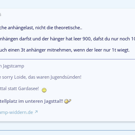
5
liche anhängelast, nicht die theoretische..
hängen darfst und der hänger hat leer 900, dafst du nur noch 1
auch einen 3t anhänger mitnehmen, wenn der leer nur 1t wiegt.
m Jagstcamp
 sorry Loide, das waren Jugendsünden!
ttal statt Gardasee!
llplatz im unteren Jagsttal!!
camp-widdern.de