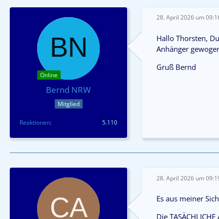
28. April 2026 um 09:1
Hallo Thorsten, Du
Anhänger gewogen 
Gruß Bernd
Online
Bernd NRW
Mitglied
Reaktionen
5.110
28. April 2026 um 09:1
Es aus meiner Sich
Die TASÄCHLICHE A