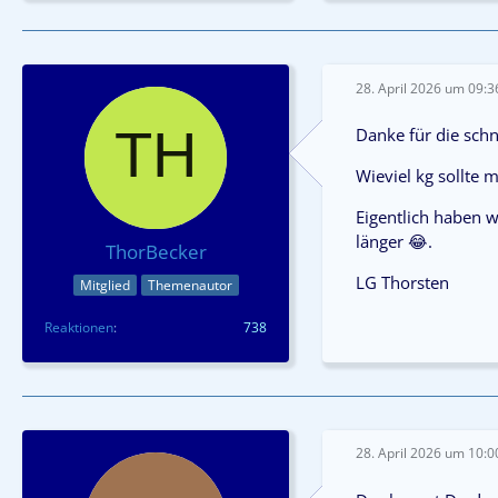
28. April 2026 um 09:3
Danke für die sch
Wieviel kg sollte
Eigentlich haben w
länger 😂.
ThorBecker
LG Thorsten
Mitglied
Themenautor
Reaktionen
738
28. April 2026 um 10:0