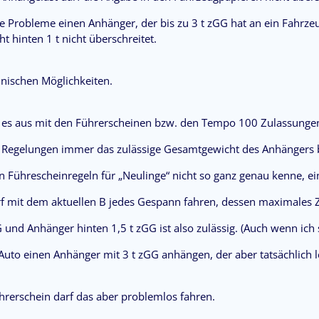
e Probleme einen Anhänger, der bis zu 3 t zGG hat an ein Fahrzeu
t hinten 1 t nicht überschreitet.
hnischen Möglichkeiten.
ht es aus mit den Führerscheinen bzw. den Tempo 100 Zulassunge
en Regelungen immer das zulässige Gesamtgewicht des Anhängers 
en Führescheinregeln für „Neulinge“ nicht so ganz genau kenne, ein 
f mit dem aktuellen B jedes Gespann fahren, dessen maximales Zu
 und Anhänger hinten 1,5 t zGG ist also zulässig. (Auch wenn ich 
Auto einen Anhänger mit 3 t zGG anhängen, der aber tatsächlich le
hrerschein darf das aber problemlos fahren.