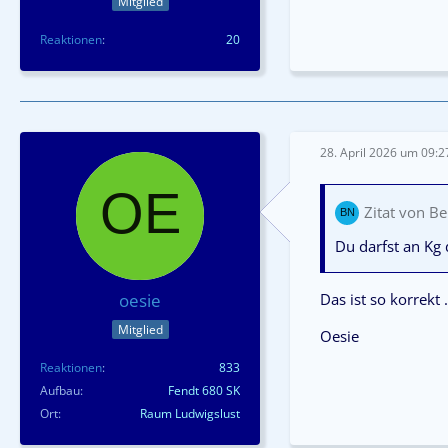
Mitglied
Reaktionen
20
28. April 2026 um 09:2
Zitat von B
Du darfst an Kg
Das ist so korrekt
oesie
Mitglied
Oesie
Reaktionen
833
Aufbau
Fendt 680 SK
Ort
Raum Ludwigslust