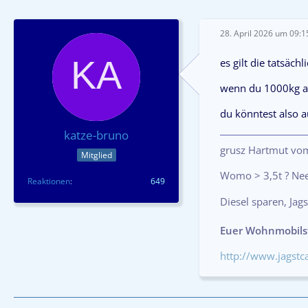
28. April 2026 um 09:1
es gilt die tatsäch
wenn du 1000kg an
du könntest also 
katze-bruno
grusz Hartmut vo
Mitglied
Womo > 3,5t ? Nee
Reaktionen
649
Diesel sparen, Jags
Euer Wohnmobilste
http://www.jagst