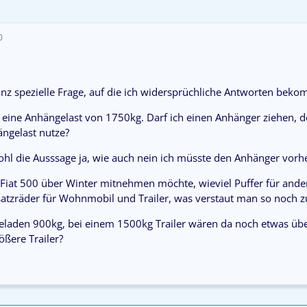
0
anz spezielle Frage, auf die ich widersprüchliche Antworten bek
 eine Anhängelast von 1750kg. Darf ich einen Anhänger ziehen, d
ängelast nutze?
ohl die Ausssage ja, wie auch nein ich müsste den Anhänger vorh
iat 500 über Winter mitnehmen möchte, wieviel Puffer für andere
satzräder für Wohnmobil und Trailer, was verstaut man so noch zu
beladen 900kg, bei einem 1500kg Trailer wären da noch etwas üb
ößere Trailer?