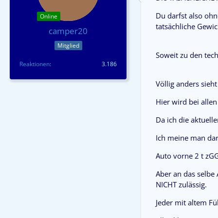
Du darfst also ohn
Online
tatsächliche Gewich
camper20
Mitglied
Soweit zu den tec
Reaktionen
3.186
Völlig anders sie
Hier wird bei all
Da ich die aktuell
Ich meine man dar
Auto vorne 2 t zGG
Aber an das selbe 
NICHT zulässig.
Jeder mit altem Fü