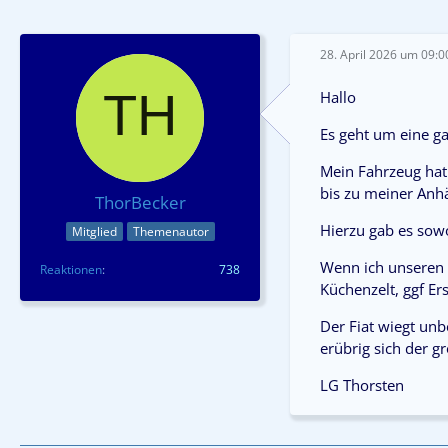
28. April 2026 um 09:0
Hallo
Es geht um eine g
Mein Fahrzeug hat
bis zu meiner Anh
ThorBecker
Hierzu gab es sow
Mitglied
Themenautor
Wenn ich unseren F
Reaktionen
738
Küchenzelt, ggf Er
Der Fiat wiegt un
erübrig sich der gr
LG Thorsten