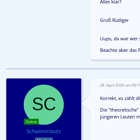
Alles klar?
Gruß Rüdiger
Uups, da war wer s
Beachte aber das 
28. April 2026 um 09:1
Korrekt, es zählt d
Die "theoretische"
jüngeren Leuten m
Online
Schwimmbutz