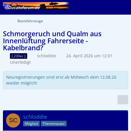
Basisfahrzeuge
Schmorgeruch und Qualm aus
Innenlüftung Fahrerseite -
Kabelbrand?
schloddie
24. April 2026 um 12:01
[ 230er ]
Unerledigt
Neuregistrierungen sind erst ab Mittwoch dem 12.08.26
wieder möglich!
schloddie
Mitglied
Themenautor