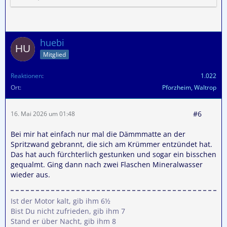
huebi
Mitglied
Reaktionen
1.022
Ort
Pforzheim, Waltrop
#6
16. Mai 2026 um 01:48
Bei mir hat einfach nur mal die Dämmmatte an der
Spritzwand gebrannt, die sich am Krümmer entzündet hat.
Das hat auch fürchterlich gestunken und sogar ein bisschen
gequalmt. Ging dann nach zwei Flaschen Mineralwasser
wieder aus.
Ist der Motor kalt, gib ihm 6½
Bist Du nicht zufrieden, gib ihm 7
Stand er über Nacht, gib ihm 8