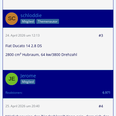
schloddie
Mitglied
Themenautor
#3
24. April 2026 um 12:13
Fiat Ducato 14 2.8 DS
2800 cm³ Hubraum, 64 kw/3800 Drehzahl
Jerome
Mitglied
Reaktionen
6.971
#4
25. April 2026 um 20:40