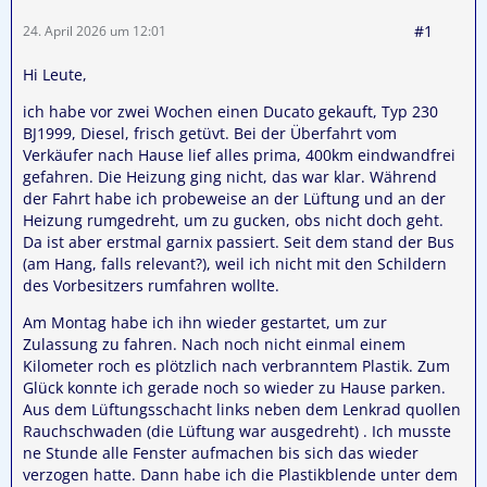
#1
24. April 2026 um 12:01
Hi Leute,
ich habe vor zwei Wochen einen Ducato gekauft, Typ 230
BJ1999, Diesel, frisch getüvt. Bei der Überfahrt vom
Verkäufer nach Hause lief alles prima, 400km eindwandfrei
gefahren. Die Heizung ging nicht, das war klar. Während
der Fahrt habe ich probeweise an der Lüftung und an der
Heizung rumgedreht, um zu gucken, obs nicht doch geht.
Da ist aber erstmal garnix passiert. Seit dem stand der Bus
(am Hang, falls relevant?), weil ich nicht mit den Schildern
des Vorbesitzers rumfahren wollte.
Am Montag habe ich ihn wieder gestartet, um zur
Zulassung zu fahren. Nach noch nicht einmal einem
Kilometer roch es plötzlich nach verbranntem Plastik. Zum
Glück konnte ich gerade noch so wieder zu Hause parken.
Aus dem Lüftungsschacht links neben dem Lenkrad quollen
Rauchschwaden (die Lüftung war ausgedreht) . Ich musste
ne Stunde alle Fenster aufmachen bis sich das wieder
verzogen hatte. Dann habe ich die Plastikblende unter dem