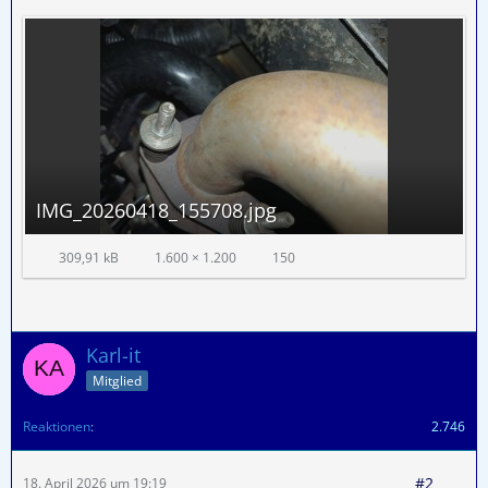
IMG_20260418_155708.jpg
309,91 kB
1.600 × 1.200
150
Karl-it
Mitglied
Reaktionen
2.746
#2
18. April 2026 um 19:19