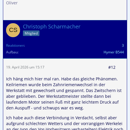
Oliver
Christoph Scharmacher
Mitglied
Reaktionen
3
Aufbau
Hymer B544
#12
19. April 2026 um 15:17
Ich häng mich hier mal ran. Habe das gleiche Phänomen.
Keilriemen wurde beim Zahnriemenwechsel in der
Werkstatt mit gewechselt und gespannt. Das Zwitschern ist
aber geblieben. Der Werkstattmeister stellte dann bei
laufendem Motor seinen Fuß mit ganz leichtem Druck auf
den Auspuff - und schwups war es weg.
Ich habe auch diese Verbindung in Verdacht, selbst aber
aufgrund schlechten Wetters und der vorrangigen Werkelei
an der (von den Vor-Vorbesitzern verbastelten) Elektrik noch