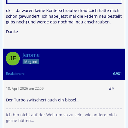
ok … da waren keine Konterschraube drauf…ich hatte mich
schon gewundert. Ich habe jetzt mal die Federn neu bestellt
(gibs noch) und werde das nochmal neu anschrauben.
Danke
Jerome
Mitglied
Reaktionen
6.981
#9
18. April 2026 um 22:59
Der Turbo zwitschert auch ein bissel…
Ich bin nicht auf der Welt um so zu sein, wie andere mich
gerne hätten...