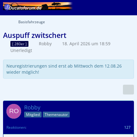
Basisfahrzeuge
Auspuff zwitschert
Robby
18. April 2026 um 18:59
[ 280er ]
Unerledigt
Neuregistrierungen sind erst ab Mittwoch dem 12.08.26
wieder möglich!
Robby
Mitglied
Themenautor
Reaktionen
127