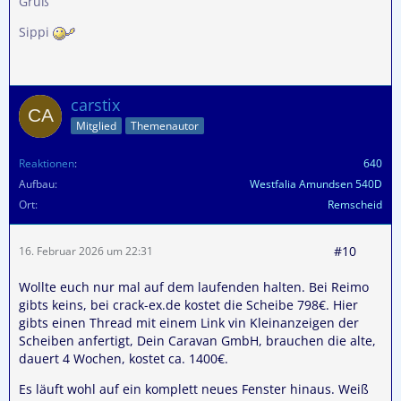
Gruß
Sippi
carstix
Mitglied
Themenautor
Reaktionen
640
Aufbau
Westfalia Amundsen 540D
Ort
Remscheid
#10
16. Februar 2026 um 22:31
Wollte euch nur mal auf dem laufenden halten. Bei Reimo
gibts keins, bei crack-ex.de kostet die Scheibe 798€. Hier
gibts einen Thread mit einem Link vin Kleinanzeigen der
Scheiben anfertigt, Dein Caravan GmbH, brauchen die alte,
dauert 4 Wochen, kostet ca. 1400€.
Es läuft wohl auf ein komplett neues Fenster hinaus. Weiß