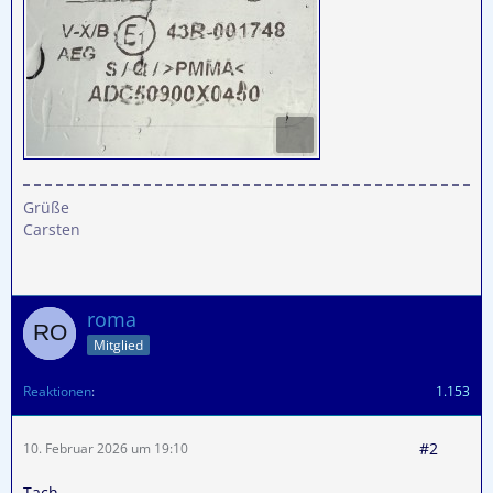
Grüße
Carsten
roma
Mitglied
Reaktionen
1.153
#2
10. Februar 2026 um 19:10
Tach