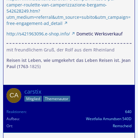
camper-roulette-van-camperizzazione-bergamo-
542628249.htm?
utm_medium=referral&utm_source=subito&utm_campaign=
free-engagement-ad_detail
http://s421963096.e-shop.info/
Dometic Werksverkauf
mit freundlichem Gruß, der Rolf aus dem Rheinland
Reisen ist Leben, wie umgekehrt das Leben Reisen ist. Jean
Paul (1763
-1825)
carstix
Mitglied
Themenautor
Reaktionen
640
Aufbau
Westfalia Amundsen 540D
Ort
Remscheid