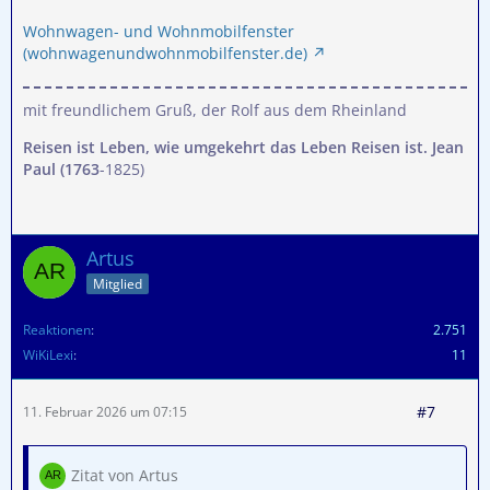
Wohnwagen- und Wohnmobilfenster
(wohnwagenundwohnmobilfenster.de)
mit freundlichem Gruß, der Rolf aus dem Rheinland
Reisen ist Leben, wie umgekehrt das Leben Reisen ist. Jean
Paul (1763
-1825)
Artus
Mitglied
Reaktionen
2.751
WiKiLexi
11
#7
11. Februar 2026 um 07:15
Zitat von Artus