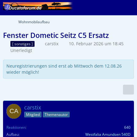
Wohnmobilaufbau
Fenster Dometic Seitz C5 Ersatz
carstix
10. Februar 2026 um 18:45
[ sonstiges ]
Unerledigt
Neuregistrierungen sind erst ab Mittwoch dem 12.08.26
wieder möglich!
carstix
Mitglied
Themenautor
Reaktionen
640
Aufbau
Westfalia Amundsen 540D