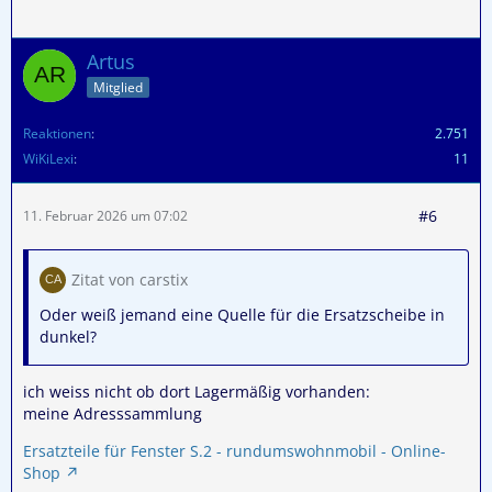
Artus
Mitglied
Reaktionen
2.751
WiKiLexi
11
#6
11. Februar 2026 um 07:02
Zitat von carstix
Oder weiß jemand eine Quelle für die Ersatzscheibe in
dunkel?
ich weiss nicht ob dort Lagermäßig vorhanden:
meine Adresssammlung
Ersatzteile für Fenster S.2 - rundumswohnmobil - Online-
Shop