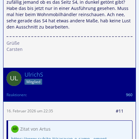
zufällig jemand ob es das Seitz S4, in dunkel getönt gibt?
Habe das bis jetzt nur in einer Ausführung gesehen. Muss
mal hier beim Wohnmobilhändler reinschauen. Ach nee,
sehe gerade das S4 hat etwas andere Maße, hab keine Lust
den Ausschnitt zu bearbeiten.
Grüße
Carsten
UlrichS
Mitglied
Reaktionen
960
#11
16. Februar 2026 um 22:35
Zitat von Artus
https://www.subito.it/caravan-e-camp…ement-