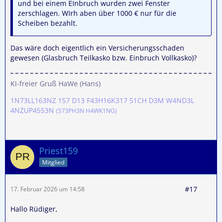
und bei einem EInbruch wurden zwei Fenster
zerschlagen. WIrh aben über 1000 € nur für die
Scheiben bezahlt.
Das wäre doch eigentlich ein Versicherungsschaden
gewesen (Glasbruch Teilkasko bzw. Einbruch Vollkasko)?
KI-freier Gruß HaWe (Hans)
1N73LL163NZ 157 D13 F43H16K317 51CH D3M W4ND3L
4NZUP4553N
(573PH3N H4WK1NG)
Priest159
Mitglied
#17
17. Februar 2026 um 14:58
Hallo Rüdiger,