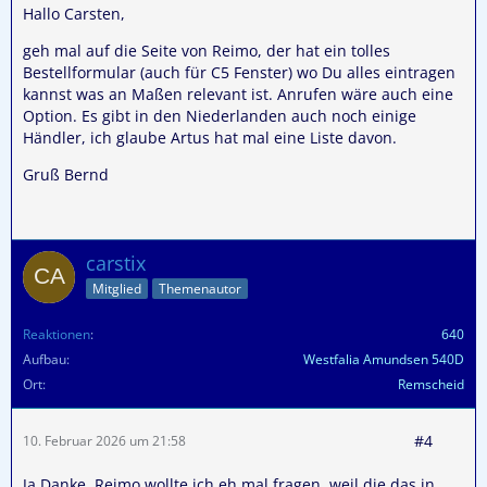
Hallo Carsten,
geh mal auf die Seite von Reimo, der hat ein tolles
Bestellformular (auch für C5 Fenster) wo Du alles eintragen
kannst was an Maßen relevant ist. Anrufen wäre auch eine
Option. Es gibt in den Niederlanden auch noch einige
Händler, ich glaube Artus hat mal eine Liste davon.
Gruß Bernd
carstix
Mitglied
Themenautor
Reaktionen
640
Aufbau
Westfalia Amundsen 540D
Ort
Remscheid
#4
10. Februar 2026 um 21:58
Ja Danke, Reimo wollte ich eh mal fragen, weil die das in