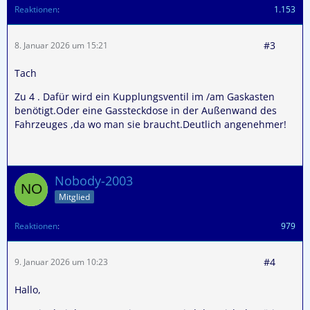
Reaktionen
1.153
#3
8. Januar 2026 um 15:21
Tach
Zu 4 . Dafür wird ein Kupplungsventil im /am Gaskasten
benötigt.Oder eine Gassteckdose in der Außenwand des
Fahrzeuges ,da wo man sie braucht.Deutlich angenehmer!
Nobody-2003
Mitglied
Reaktionen
979
#4
9. Januar 2026 um 10:23
Hallo,