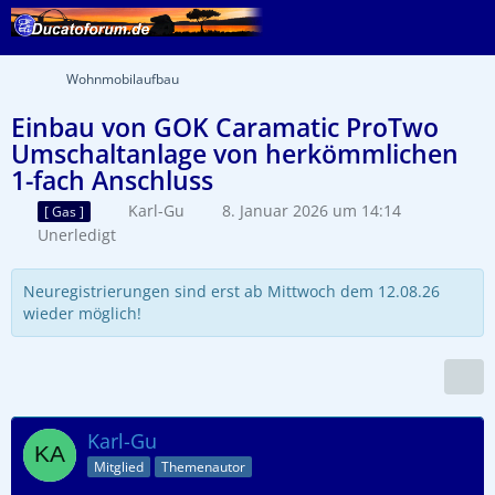
Wohnmobilaufbau
Einbau von GOK Caramatic ProTwo
Umschaltanlage von herkömmlichen
1-fach Anschluss
Karl-Gu
8. Januar 2026 um 14:14
[ Gas ]
Unerledigt
Neuregistrierungen sind erst ab Mittwoch dem 12.08.26
wieder möglich!
Karl-Gu
Mitglied
Themenautor