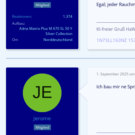
Egal; jeder Rauchme
Mitglied
Reaktionen
1.374
Aufbau
Adria Matrix Plus M 670 SL 50 Y
KI-freier Gruß Ha
Silver Collection
Ort
Norddeutschland
1N73LL163NZ 15
1. September 2025 um
Ich bau mir ne Sp
Jerome
Mitglied