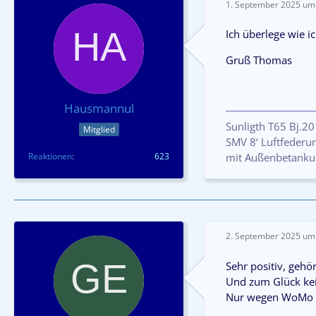
1. September 2025 um
Ich überlege wie i
Gruß Thomas
Hausmannul
Sunligth T65 Bj.2
Mitglied
SMV 8‘ Luftfederun
Reaktionen
623
mit Außenbetanku
2. September 2025 um
Sehr positiv, geh
Und zum Glück kei
Nur wegen WoMo Z