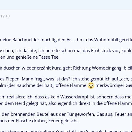
 17:10
 kleine Rauchmelder mächtig den Ar…, hm, das Wohnmobil gerette
hen, ich dachte, ich bereite schon mal das Frühstück vor, konkre
en und genieße ne Tasse Tee.
uschen wieder erzählt kurz, geht Richtung Womoeingang, bleib
lles Piepen, Mann fragt, was ist das? Ich stehe gemütlich auf „ach
ualm (der Rauchmelder halt), offene Flamme
merkwürdiger Geru
am realisiere ich, dass es kein Wasserdampf ist, sondern dass me
 dem Herd gelegt hat, also eigentlich direkt in die offene Flamm
f, den brennenden Beutel aus der Tür geworfen, Gas aus, Feuer a
aus der Flasche drüber, Feuer gelöscht .
ler schwarzem, verkohltem Kunststoff, am Schrank daneben auch,