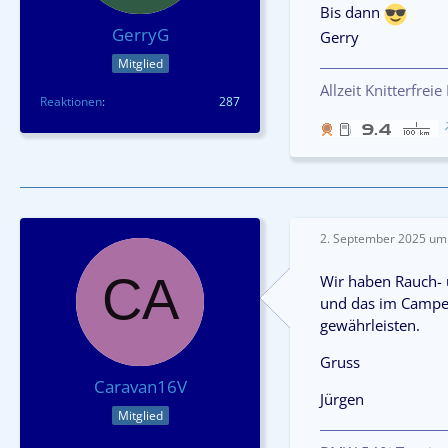
Bis dann
GerryG
Gerry
Mitglied
Allzeit Knitterfreie
Reaktionen
287
2. September 2025 um
Wir haben Rauch- 
und das im Camper
gewährleisten.
Gruss
Caravan16V
Jürgen
Mitglied