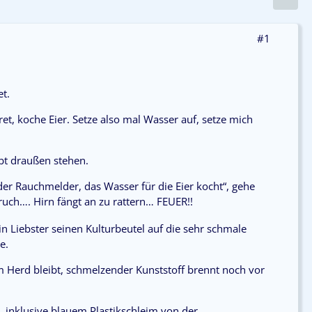
#1
t.
t, koche Eier. Setze also mal Wasser auf, setze mich
t draußen stehen.
, der Rauchmelder, das Wasser für die Eier kocht“, gehe
ch…. Hirn fängt an zu rattern… FEUER!!
in Liebster seinen Kulturbeutel auf die sehr schmale
e.
m Herd bleibt, schmelzender Kunststoff brennt noch vor
 inklusive blauem Plastikschleim von der