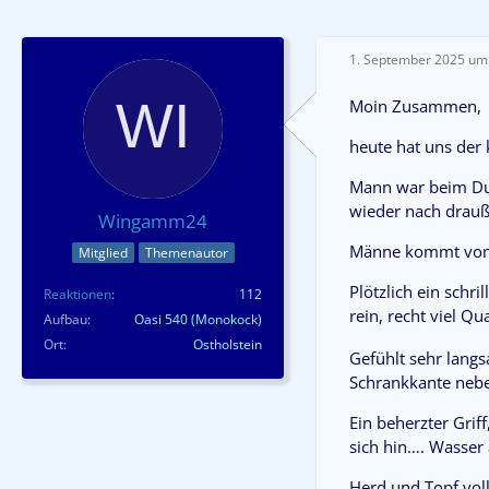
1. September 2025 um
Moin Zusammen,
heute hat uns der
Mann war beim Dusc
wieder nach drauß
Wingamm24
Männe kommt vom d
Mitglied
Themenautor
Plötzlich ein schri
Reaktionen
112
rein, recht viel Q
Aufbau
Oasi 540 (Monokock)
Ort
Ostholstein
Gefühlt sehr langs
Schrankkante neben
Ein beherzter Grif
sich hin…. Wasser 
Herd und Topf vol