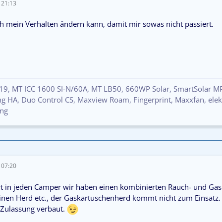
 21:13
ch mein Verhalten ändern kann, damit mir sowas nicht passiert.
019, MT ICC 1600 SI-N/60A, MT LB50, 660WP Solar, SmartSolar 
g HA, Duo Control CS, Maxview Roam, Fingerprint, Maxxfan, elekt
ng
 07:20
ört in jeden Camper wir haben einen kombinierten Rauch- und Ga
nen Herd etc., der Gaskartuschenherd kommt nicht zum Einsatz.
ulassung verbaut.