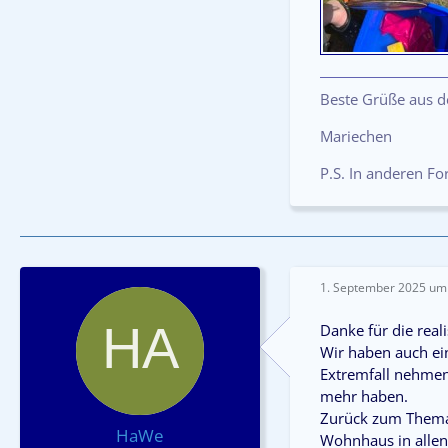
Beste Grüße aus 
Mariechen
P.S. In anderen F
1. September 2025 um
Danke für die real
Wir haben auch ein
Extremfall nehmen
mehr haben.
Zurück zum Thema:
HaWe
Wohnhaus in allen