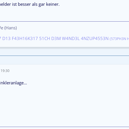
lder ist besser als gar keiner.
We (Hans)
7 D13 F43H16K317 51CH D3M W4ND3L 4NZUP4553N
(573PH3N 
 19:30
rinkleranlage…