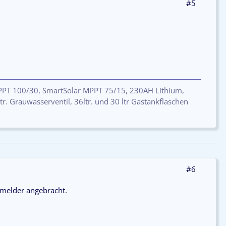
#5
MPPT 100/30, SmartSolar MPPT 75/15, 230AH Lithium,
r. Grauwasserventil, 36ltr. und 30 ltr Gastankflaschen
#6
smelder angebracht.