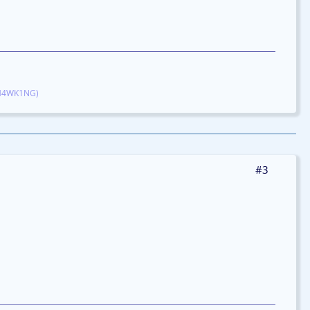
H4WK1NG)
#3