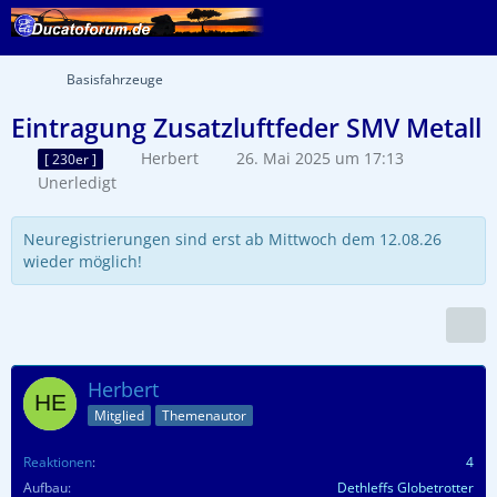
Basisfahrzeuge
Eintragung Zusatzluftfeder SMV Metall
Herbert
26. Mai 2025 um 17:13
[ 230er ]
Unerledigt
Neuregistrierungen sind erst ab Mittwoch dem 12.08.26
wieder möglich!
Herbert
Mitglied
Themenautor
Reaktionen
4
Aufbau
Dethleffs Globetrotter