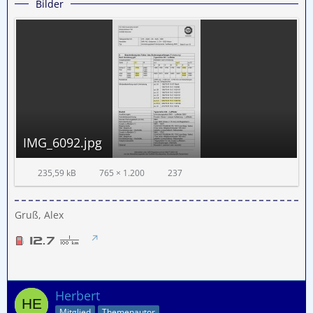
Bilder
IMG_6092.jpg
235,59 kB
765 × 1.200
237
Gruß, Alex
Herbert
Mitglied
Themenautor