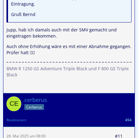
Eintragung.
Gruß Bernd
Jupp, hab ich damals auch mit der SMV gemacht und
eingetragen bekommen.
Auch ohne Erhöhung wäre es mit einer Abnahme gegangen.
Prüfer halt 🤷‍♂️
BMW R 1250 GS Adventure Triple Black und F 800 GS Triple
Black
cerberus
Cerberus
Reaktionen
494
#11
28. Mai 2025 um 08:00