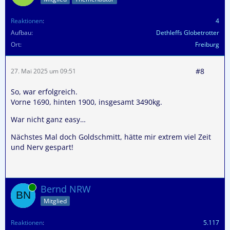
Reaktionen
4
Aufbau
Dethleffs Globetrotter
Ort
Freiburg
#8
27. Mai 2025 um 09:51
So, war erfolgreich.
Vorne 1690, hinten 1900, insgesamt 3490kg.
War nicht ganz easy…
Nächstes Mal doch Goldschmitt, hätte mir extrem viel Zeit
und Nerv gespart!
Online
Bernd NRW
Mitglied
Reaktionen
5.117