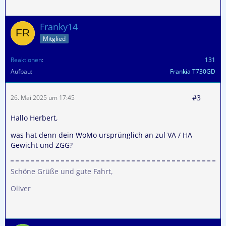
Franky14
Mitglied
Reaktionen
131
Aufbau
Frankia T730GD
#3
26. Mai 2025 um 17:45
Hallo Herbert,
was hat denn dein WoMo ursprünglich an zul VA / HA
Gewicht und ZGG?
Schöne Grüße und gute Fahrt,
Oliver