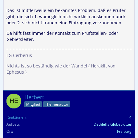
Das ist mittlerweile ein bekanntes Problem, daß es Prüfer
gibt, die sich 1. womöglich nicht wirklich auskennen und/
oder 2. sich nicht trauen eine Eintragung vorzunehmen.
Da hilft fast immer der Kontakt zum Prüftstellen- oder
Gebietsleiter.
LG Cerberus
Nichts ist so beständig wie der Wandel ( Heraklit von
Ephesus )
Herbert
Mitglied
Themenautor
Reaktionen
4
Aufbau
Dethleffs Globetrotter
Ort
Freiburg