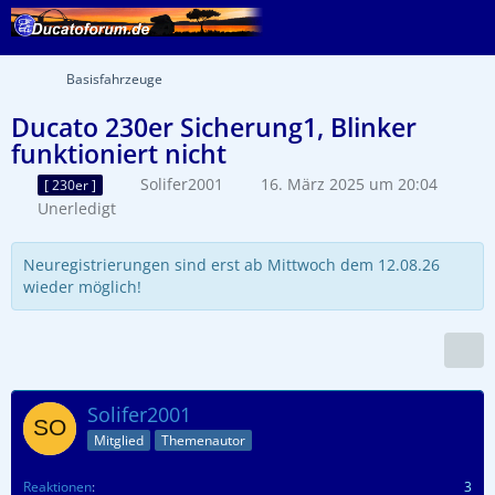
Basisfahrzeuge
Ducato 230er Sicherung1, Blinker
funktioniert nicht
Solifer2001
16. März 2025 um 20:04
[ 230er ]
Unerledigt
Neuregistrierungen sind erst ab Mittwoch dem 12.08.26
wieder möglich!
Solifer2001
Mitglied
Themenautor
Reaktionen
3