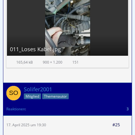
011_Loses Kabel.jpg
165,64 kB
900 × 1.200
151
Solifer2001
Mitglied
Themenautor
Reaktionen
3
#25
17. April 2025 um 19:30