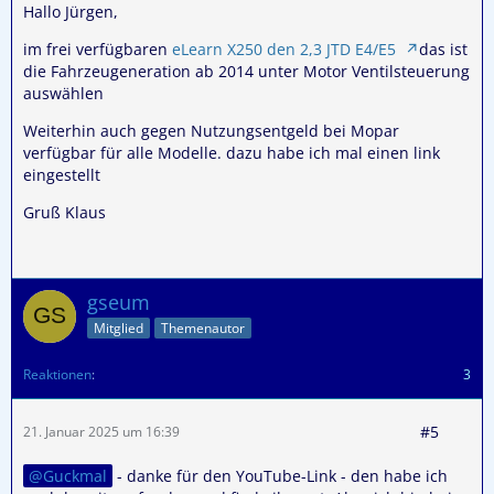
Hallo Jürgen,
im frei verfügbaren
eLearn X250 den 2,3 JTD E4/E5
das ist
die Fahrzeugeneration ab 2014 unter Motor Ventilsteuerung
auswählen
Weiterhin auch gegen Nutzungsentgeld bei Mopar
verfügbar für alle Modelle. dazu habe ich mal einen link
eingestellt
Gruß Klaus
gseum
Mitglied
Themenautor
Reaktionen
3
#5
21. Januar 2025 um 16:39
Guckmal
- danke für den YouTube-Link - den habe ich