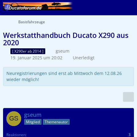
Basisfahrzeuge
Werkstatthandbuch Ducato X290 aus
2020
gseum
[ X290er ab 2014 ]
19. Januar 2025 um 20:02
Unerledigt
Neuregistrierungen sind erst ab Mittwoch dem 12.08.26
wieder möglich!
gseum
Mitglied
Themenautor
Reaktionen
3