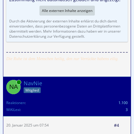
Alle externen Inhalte anzeigen
Durch die Aktivierung der externen Inhalte erklärst du dich damit
einverstanden, dass personenbezogene Daten an Drittplattformen
übermittelt werden. Mehr Informationen dazu haben wir in unserer
Datenschutzerklärung zur Verfügung gestellt.
Die Ruhe ist dem Menschen heilig, den nur Verrückte habens eilig.
Online
NavNie
Mitglied
Reaktionen
1.100
WiKiLexi
3
#4
20. Januar 2025 um 07:54