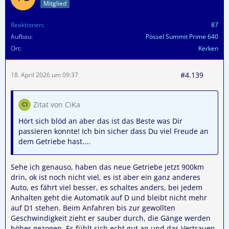
Mitglied
Reaktionen
87
Aufbau
Pössel Summit Prime 640
Ort
Kerken
#4.139
18. April 2026 um 09:37
Zitat von CiKa
Hört sich blöd an aber das ist das Beste was Dir
passieren konnte! Ich bin sicher dass Du viel Freude an
dem Getriebe hast....
Sehe ich genauso, haben das neue Getriebe jetzt 900km
drin, ok ist noch nicht viel, es ist aber ein ganz anderes
Auto, es fährt viel besser, es schaltes anders, bei jedem
Anhalten geht die Automatik auf D und bleibt nicht mehr
auf D1 stehen. Beim Anfahren bis zur gewollten
Geschwindigkeit zieht er sauber durch, die Gänge werden
höher gezogen. Es fühlt sich echt gut an und das Vertrauen