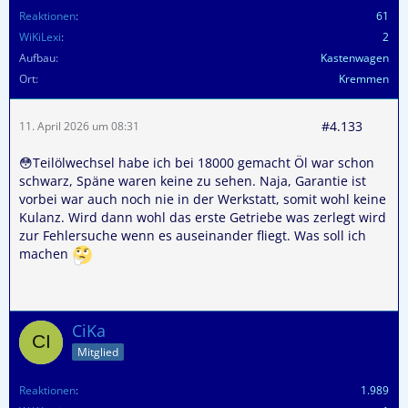
Reaktionen
61
WiKiLexi
2
Aufbau
Kastenwagen
Ort
Kremmen
#4.133
11. April 2026 um 08:31
😳Teilölwechsel habe ich bei 18000 gemacht Öl war schon
schwarz, Späne waren keine zu sehen. Naja, Garantie ist
vorbei war auch noch nie in der Werkstatt, somit wohl keine
Kulanz. Wird dann wohl das erste Getriebe was zerlegt wird
zur Fehlersuche wenn es auseinander fliegt. Was soll ich
machen
CiKa
Mitglied
Reaktionen
1.989