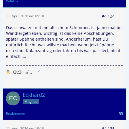
WiKiLexi
1
#4.134
11. April 2026 um 09:10
Das schwarze, mit metallischem Schimmer, ist ja normal bei
Wandlergetrieben, wichtig ist das keine Abschabungen,
später Spähne enthalten sind. Anderherum, hast Du
natürlich Recht, was willste machen, wenn jetzt Spähne
drin sind, Kulanzantrag oder fahren bis was passiert, nicht
einfach ....
Eckhard2
Mitglied
Reaktionen
55
#4.135
11. April 2026 um 19:10