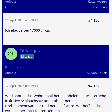
Aufbau
Kastenwagen
Ort
Kremmen
#4.136
11. April 2026 um 19:12
Ich glaube bei 17000 circa.
Olifantjes
Mitglied
Reaktionen
13
Aufbau
2.2 9atv 180pk
#4.137
17. April 2026 um 19:14
Wir konnten das Wohnmobil heute abholen: neues Getriebe
inklusive Schlauchsatz und Kühler, neuer
Drehmomentwandler und neue Software. Wir hoffen, dass
wir jetzt beruhigt fahren können.