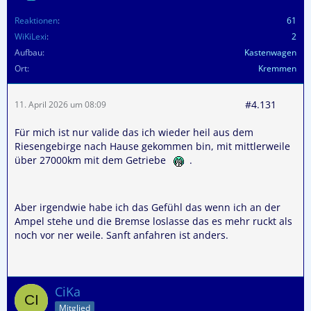
Reaktionen
61
WiKiLexi
2
Aufbau
Kastenwagen
Ort
Kremmen
#4.131
11. April 2026 um 08:09
Für mich ist nur valide das ich wieder heil aus dem
Riesengebirge nach Hause gekommen bin, mit mittlerweile
über 27000km mit dem Getriebe
.
Aber irgendwie habe ich das Gefühl das wenn ich an der
Ampel stehe und die Bremse loslasse das es mehr ruckt als
noch vor ner weile. Sanft anfahren ist anders.
CiKa
Mitglied