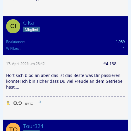
CiKa
Mitglied
Reaktionen
1.989
WiKiLexi
1
#4.138
17. April 2026 um 23:42
Hört sich blöd an aber das ist das Beste was Dir passieren
konnte! Ich bin sicher dass Du viel Freude an dem Getriebe
hast....
Tour324