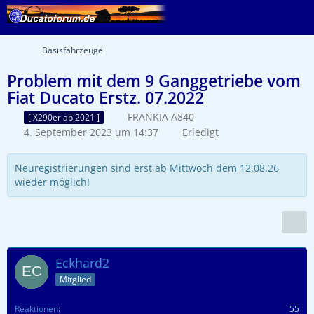
Basisfahrzeuge
Problem mit dem 9 Ganggetriebe vom
Fiat Ducato Erstz. 07.2022
FRANKIA A840
[ X290er ab 2021 ]
4. September 2023 um 14:37
Erledigt
Neuregistrierungen sind erst ab Mittwoch dem 12.08.26
wieder möglich!
Eckhard2
Mitglied
Reaktionen
55