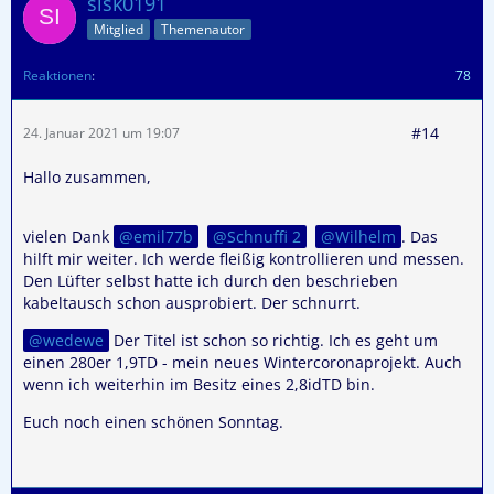
sisk0191
Mitglied
Themenautor
Reaktionen
78
#14
24. Januar 2021 um 19:07
Hallo zusammen,
vielen Dank
emil77b
Schnuffi 2
Wilhelm
. Das
hilft mir weiter. Ich werde fleißig kontrollieren und messen.
Den Lüfter selbst hatte ich durch den beschrieben
kabeltausch schon ausprobiert. Der schnurrt.
wedewe
Der Titel ist schon so richtig. Ich es geht um
einen 280er 1,9TD - mein neues Wintercoronaprojekt. Auch
wenn ich weiterhin im Besitz eines 2,8idTD bin.
Euch noch einen schönen Sonntag.