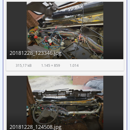
20181228_123346.jpg
315,17 kB
1.145 × 859
1.014
20181228_124508.jpg