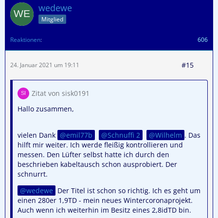
wedewe
Mitglied
Reaktionen
606
#15
24. Januar 2021 um 19:11
Zitat von sisk0191
Hallo zusammen,
vielen Dank
emil77b
Schnuffi 2
Wilhelm
. Das
hilft mir weiter. Ich werde fleißig kontrollieren und
messen. Den Lüfter selbst hatte ich durch den
beschrieben kabeltausch schon ausprobiert. Der
schnurrt.
wedewe
Der Titel ist schon so richtig. Ich es geht um
einen 280er 1,9TD - mein neues Wintercoronaprojekt.
Auch wenn ich weiterhin im Besitz eines 2,8idTD bin.