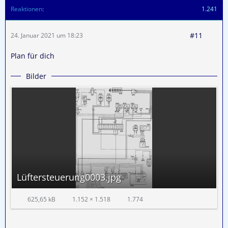
Reaktionen
1.241
#11
24. Januar 2021 um 18:23
Plan für dich
Bilder
Lüftersteuerung0003.jpg
625,65 kB
1.152 × 1.518
1.774