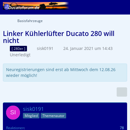
Basisfahrzeuge
Linker Kühlerlüfter Ducato 280 will
nicht
sisk0191
24. Januar 2021 um 14:43
[ 280er ]
Unerledigt
Neuregistrierungen sind erst ab Mittwoch dem 12.08.26
wieder möglich!
sisk0191
Mitglied
Themenautor
Reaktionen
78