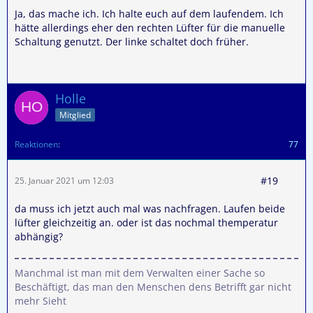
Ja, das mache ich. Ich halte euch auf dem laufendem. Ich
hätte allerdings eher den rechten Lüfter für die manuelle
Schaltung genutzt. Der linke schaltet doch früher.
Holle
Mitglied
Reaktionen
77
#19
25. Januar 2021 um 12:03
da muss ich jetzt auch mal was nachfragen. Laufen beide
lüfter gleichzeitig an. oder ist das nochmal themperatur
abhängig?
Manchmal ist man mit dem Verwalten einer Sache so
Beschäftigt, das man den Menschen dens Betrifft gar nicht
mehr Sieht