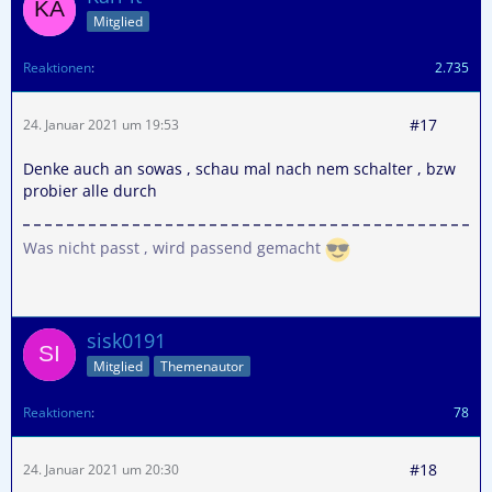
Mitglied
Reaktionen
2.735
#17
24. Januar 2021 um 19:53
Denke auch an sowas , schau mal nach nem schalter , bzw
probier alle durch
Was nicht passt , wird passend gemacht
sisk0191
Mitglied
Themenautor
Reaktionen
78
#18
24. Januar 2021 um 20:30