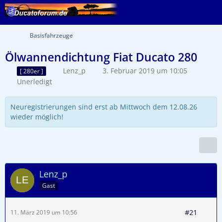
Basisfahrzeuge
Ölwannendichtung Fiat Ducato 280
Lenz_p
3. Februar 2019 um 10:05
[ 280er ]
Unerledigt
Neuregistrierungen sind erst ab Mittwoch dem 12.08.26
wieder möglich!
Lenz_p
Gast
#21
11. März 2019 um 10:56