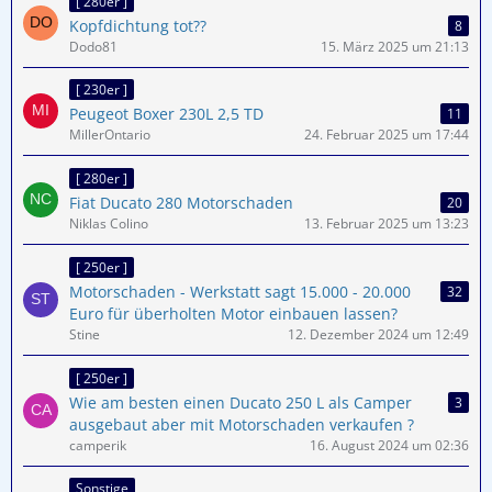
[ 280er ]
Kopfdichtung tot??
8
Dodo81
15. März 2025 um 21:13
[ 230er ]
Peugeot Boxer 230L 2,5 TD
11
MillerOntario
24. Februar 2025 um 17:44
[ 280er ]
Fiat Ducato 280 Motorschaden
20
Niklas Colino
13. Februar 2025 um 13:23
[ 250er ]
Motorschaden - Werkstatt sagt 15.000 - 20.000
32
Euro für überholten Motor einbauen lassen?
Stine
12. Dezember 2024 um 12:49
[ 250er ]
Wie am besten einen Ducato 250 L als Camper
3
ausgebaut aber mit Motorschaden verkaufen ?
camperik
16. August 2024 um 02:36
Sonstige