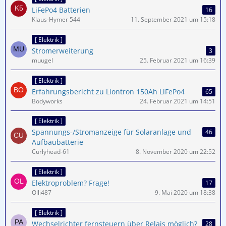
LiFePo4 Batterien
16
Klaus-Hymer 544
11. September 2021 um 15:18
[ Elektrik ]
Stromerweiterung
3
muugel
25. Februar 2021 um 16:39
[ Elektrik ]
Erfahrungsbericht zu Liontron 150Ah LiFePo4
65
Bodyworks
24. Februar 2021 um 14:51
[ Elektrik ]
Spannungs-/Stromanzeige für Solaranlage und
46
Aufbaubatterie
Curlyhead-61
8. November 2020 um 22:52
[ Elektrik ]
Elektroproblem? Frage!
17
Olli487
9. Mai 2020 um 18:38
[ Elektrik ]
Wechselrichter fernsteuern über Relais möglich?
28