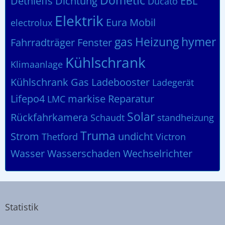
Dometic
Dethleffs
Dichtung
EBL
Ducato
Elektrik
Eura Mobil
electrolux
gas
Heizung
hymer
Fahrradträger
Fenster
Kühlschrank
Klimaanlage
Kühlschrank Gas
Ladebooster
Ladegerät
Lifepo4
markise
Reparatur
LMC
Solar
Rückfahrkamera
Schaudt
standheizung
Truma
Strom
undicht
Thetford
Victron
Wasser
Wasserschaden
Wechselrichter
Statistik