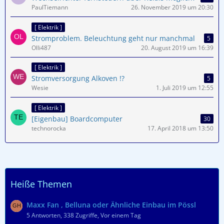
PaulTiemann
26. November 2019 um 20:30
[ Elektrik ]
Stromproblem. Beleuchtung geht nur manchmal
5
Olli487
20. August 2019 um 16:39
[ Elektrik ]
Stromversorgung Alkoven !?
5
Wesie
1. Juli 2019 um 12:55
[ Elektrik ]
[Eigenbau] Boardcomputer
30
technorocka
17. April 2018 um 13:50
Heiße Themen
Maxx Fan , Belluna oder Ähnliche Einbau im Pössl
5 Antworten, 338 Zugriffe, Vor einem Tag