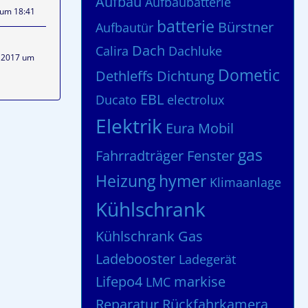
Aufbau
Aufbaubatterie
 um 18:41
batterie
Bürstner
Aufbautür
Dach
Calira
Dachluke
 2017 um
Dometic
Dethleffs
Dichtung
EBL
Ducato
electrolux
Elektrik
Eura Mobil
gas
Fahrradträger
Fenster
Heizung
hymer
Klimaanlage
Kühlschrank
Kühlschrank Gas
Ladebooster
Ladegerät
Lifepo4
markise
LMC
Reparatur
Rückfahrkamera