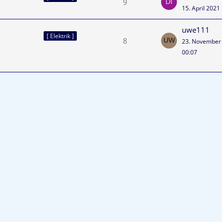
9
15. April 2021
uwe111
[ Elektrik ]
8
23. November
00:07