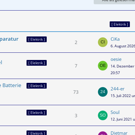
[ Elektrik ]
paratur
CiKa
[ Elektrik ]
2
6. August 202
oesie
l
[ Elektrik ]
7
14. Dezember
20:57
 Batterie
[ Elektrik ]
244-er
73
15. Juli 2022 
Soul
[ Elektrik ]
3
12. Juni 2021 
Dietmar
[ Elektrik ]