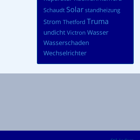
Solar
Schaudt
standheizung
Truma
Strom
Thetford
undicht
Wasser
Victron
Wasserschaden
Wechselrichter