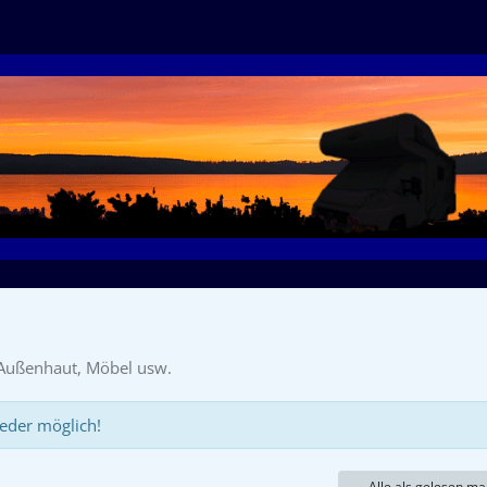
, Außenhaut, Möbel usw.
eder möglich!
Alle als gelesen ma