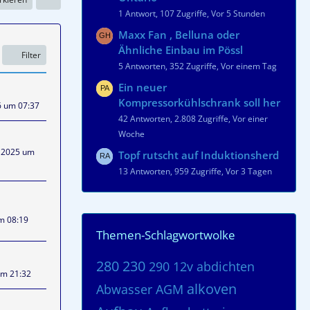
1 Antwort, 107 Zugriffe, Vor 5 Stunden
Maxx Fan , Belluna oder
Ähnliche Einbau im Pössl
Filter
5 Antworten, 352 Zugriffe, Vor einem Tag
Ein neuer
Kompressorkühlschrank soll her
6 um 07:37
42 Antworten, 2.808 Zugriffe, Vor einer
Woche
 2025 um
Topf rutscht auf Induktionsherd
13 Antworten, 959 Zugriffe, Vor 3 Tagen
um 08:19
Themen-Schlagwortwolke
280
230
290
12v
abdichten
um 21:32
alkoven
Abwasser
AGM