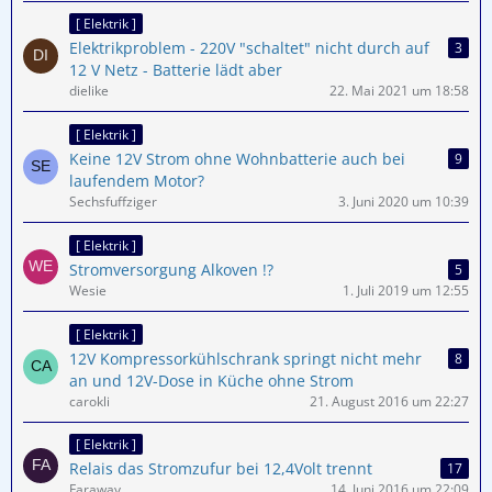
[ Elektrik ]
Elektrikproblem - 220V "schaltet" nicht durch auf
3
12 V Netz - Batterie lädt aber
dielike
22. Mai 2021 um 18:58
[ Elektrik ]
Keine 12V Strom ohne Wohnbatterie auch bei
9
laufendem Motor?
Sechsfuffziger
3. Juni 2020 um 10:39
[ Elektrik ]
Stromversorgung Alkoven !?
5
Wesie
1. Juli 2019 um 12:55
[ Elektrik ]
12V Kompressorkühlschrank springt nicht mehr
8
an und 12V-Dose in Küche ohne Strom
carokli
21. August 2016 um 22:27
[ Elektrik ]
Relais das Stromzufur bei 12,4Volt trennt
17
Faraway
14. Juni 2016 um 22:09