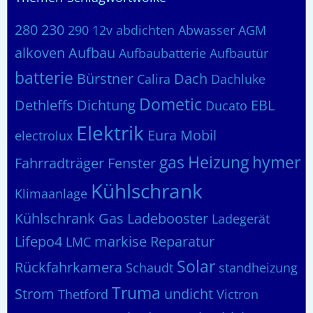
280
230
290
12v
abdichten
Abwasser
AGM
alkoven
Aufbau
Aufbaubatterie
Aufbautür
batterie
Bürstner
Dach
Calira
Dachluke
Dometic
Dethleffs
Dichtung
EBL
Ducato
Elektrik
Eura Mobil
electrolux
gas
Heizung
hymer
Fahrradträger
Fenster
Kühlschrank
Klimaanlage
Kühlschrank Gas
Ladebooster
Ladegerät
Lifepo4
markise
Reparatur
LMC
Solar
Rückfahrkamera
Schaudt
standheizung
Truma
Strom
undicht
Thetford
Victron